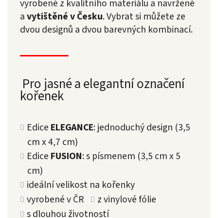
vyrobené z kvalitního materiálu a navržené
a
vytištěné v Česku
. Vybrat si můžete ze
dvou designů a dvou barevných kombinací.
Pro jasné a elegantní označení
kořenek
Edice
ELEGANCE
: jednoduchý design (3,5
cm x 4,7 cm)
Edice
FUSION
: s písmenem (3,5 cm x 5
cm)
ideální velikost na kořenky
vyrobené v ČR
z vinylové fólie
s dlouhou životností