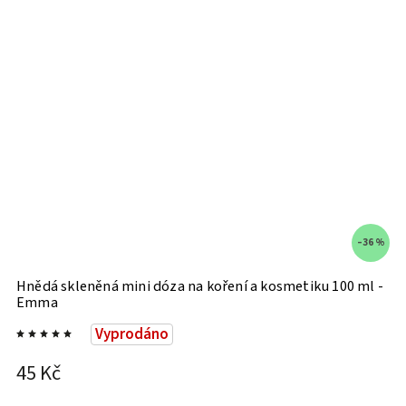
–36 %
Hnědá skleněná mini dóza na koření a kosmetiku 100 ml -
S
Emma
Vyprodáno
5
45 Kč