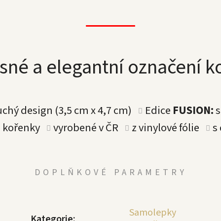
sné a elegantní označení 
hý design (3,5 cm x 4,7 cm)
Edice
FUSION:
s
a kořenky
vyrobené v ČR
z vinylové fólie
s
DOPLŇKOVÉ PARAMETRY
Samolepky
Kategorie
: