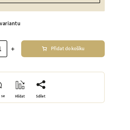
variantu
Přidat do košíku
 se
Hlídat
Sdílet