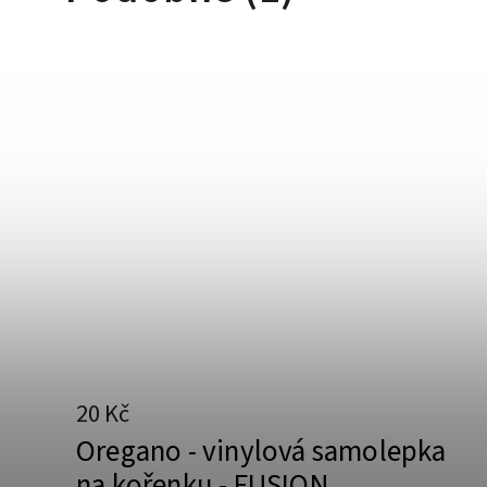
20 Kč
Oregano - vinylová samolepka
na kořenku - FUSION