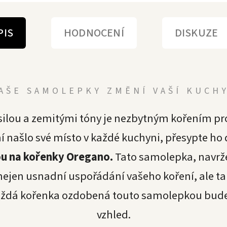
PIS
HODNOCENÍ
DISKUZE
AŠE SAMOLEPKY ZMĚNÍ VAŠÍ KUCH
ilou a zemitými tóny je nezbytným kořením pr
ní našlo své místo v každé kuchyni, přesypte ho
u na kořenky Oregano.
Tato samolepka, navrž
 nejen usnadní uspořádání vašeho koření, ale t
aždá kořenka ozdobená touto samolepkou bude v
vzhled.