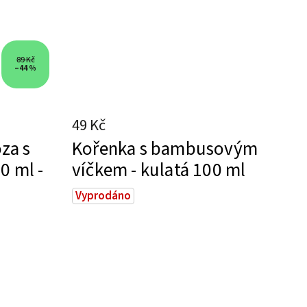
89 Kč
–44 %
49 Kč
za s
Kořenka s bambusovým
0 ml -
víčkem - kulatá 100 ml
Vyprodáno