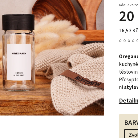
Kód:
Zvolte
20
16,53 Kč
Oregan
kuchyně
těstovin
Přesypte
ni
stylo
Detail
BAR