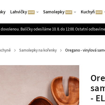
nky
Lahvičky
Samolepky
Kuchyň
uchyně
Samolepky na kořenky
Oregano - vinylová sam
/
/
Ore
sam
- E