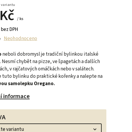
 variantu
 Kč
/ ks
 bez DPH
Neohodnoceno
o
neboli dobromysl je tradiční bylinkou italské
. Nesmí chybět
na pizze, ve špagetách a dalších
ách, v rajčatových omáčkách nebo v salátech.
 tuto bylinku do praktické kořenky a nalepte na
vou samolepku Oregano.
ní informace
VA