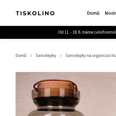
Domů
Novi
Domů
Samolepky
Samolepky na organizaci k
/
/