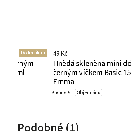
49 Kč
Do košíku
a s černým
Hnědá skleněná mini dó
m 95 ml
černým víčkem Basic 15
Emma
s)
Objednáno
Podobné (1)