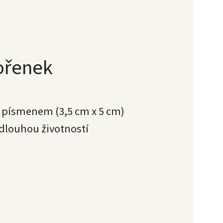
kořenek
 písmenem (3,5 cm x 5 cm)
 dlouhou životností