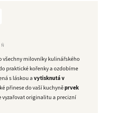
YŇ
o všechny milovníky kulinářského
 do praktické kořenky a ozdobíme
ená s láskou a
vytisknutá v
aké přinese do vaší kuchyně
prvek
yzařovat originalitu a precizní