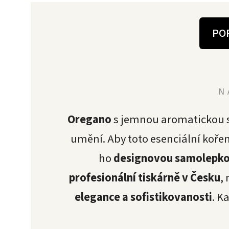
PO
N
Oregano
s jemnou aromatickou s
umění. Aby toto esenciální koře
ho
designovou samolepko
profesionální tiskárně v Česku
,
elegance a sofistikovanosti
. K