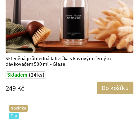
Skleněná průhledná lahvička s kovovým černým
dávkovačem 500 ml - Glaze
Skladem
(24 ks)
249 Kč
Do košíku
Novinka
Tip