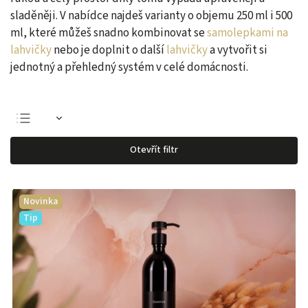
sladěněji. V nabídce najdeš varianty o objemu 250 ml i 500
ml, které můžeš snadno kombinovat se
samolepkami na
lahvičky
nebo je doplnit o další
lahvičky
a vytvořit si
jednotný a přehledný systém v celé domácnosti.
Otevřít filtr
Novinka
Tip