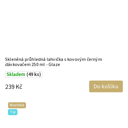
Skleněná průhledná lahvička s kovovým černým
dávkovačem 250 ml - Glaze
Skladem
(49 ks)
239 Kč
Do košíku
Novinka
Tip