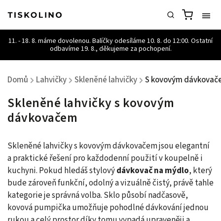
Domů
Lahvičky
Skleněné lahvičky
S kovovým dávkovač
/
/
/
Skleněné lahvičky s kovovým
dávkovačem
Skleněné lahvičky s kovovým dávkovačem jsou elegantní
a praktické řešení pro každodenní použití v koupelně i
kuchyni. Pokud hledáš stylový
dávkovač na mýdlo
, který
bude zároveň funkční, odolný a vizuálně čistý, právě tahle
kategorie je správná volba. Sklo působí nadčasově,
kovová pumpička umožňuje pohodlné dávkování jednou
rukou a celý prostor díky tomu vypadá upraveněji a