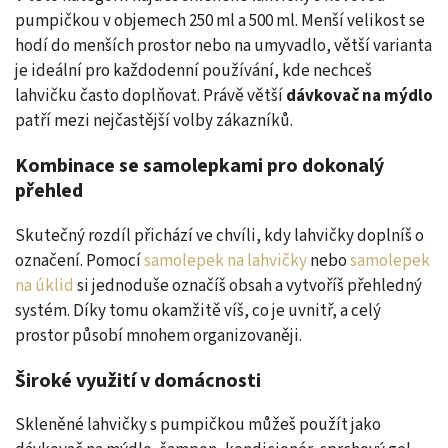
pumpičkou v objemech 250 ml a 500 ml. Menší velikost se
hodí do menších prostor nebo na umyvadlo, větší varianta
je ideální pro každodenní používání, kde nechceš
lahvičku často doplňovat. Právě větší
dávkovač na mýdlo
patří mezi nejčastější volby zákazníků.
Kombinace se samolepkami pro dokonalý
přehled
Skutečný rozdíl přichází ve chvíli, kdy lahvičky doplníš o
označení. Pomocí
samolepek na lahvičky
nebo
samolepek
na úklid
si jednoduše označíš obsah a vytvoříš přehledný
systém. Díky tomu okamžitě víš, co je uvnitř, a celý
prostor působí mnohem organizovaněji.
Široké využití v domácnosti
Skleněné lahvičky s pumpičkou můžeš použít jako