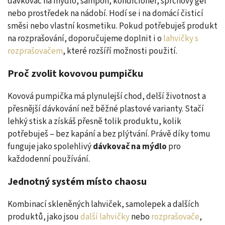
dávkovač na mýdlo, šampon, kondicionér, sprchový gel
nebo prostředek na nádobí. Hodí se i na domácí čisticí
směsi nebo vlastní kosmetiku. Pokud potřebuješ produkt
na rozprašování, doporučujeme doplnit i o
lahvičky s
rozprašovačem
, které rozšíří možnosti použití.
Proč zvolit kovovou pumpičku
Kovová pumpička má plynulejší chod, delší životnost a
přesnější dávkování než běžné plastové varianty. Stačí
lehký stisk a získáš přesně tolik produktu, kolik
potřebuješ – bez kapání a bez plýtvání. Právě díky tomu
funguje jako spolehlivý
dávkovač na mýdlo
pro
každodenní používání.
Jednotný systém místo chaosu
Kombinací skleněných lahviček, samolepek a dalších
produktů, jako jsou
další lahvičky
nebo
rozprašovače
,