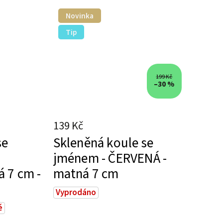
Novinka
Tip
199 Kč
–30 %
139 Kč
se
Skleněná koule se
jménem - ČERVENÁ -
 7 cm -
matná 7 cm
Vyprodáno
é