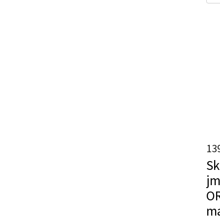
13
Sk
jm
OR
ma