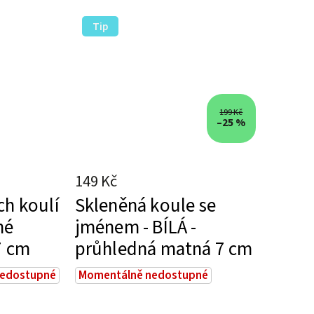
Tip
199 Kč
–25 %
149 Kč
ch koulí
Skleněná koule se
né
jménem - BÍLÁ -
7 cm
průhledná matná 7 cm
nedostupné
Momentálně nedostupné