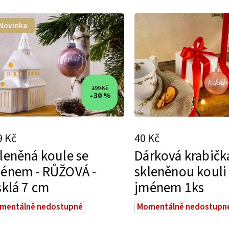
Doporučujeme
Nejlevnější
Novinka
Nejdražší
Nejprodávanější
Abecedně
199 Kč
–30 %
9 Kč
40 Kč
leněná koule se
Dárková krabičk
énem - RŮŽOVÁ -
skleněnou kouli
sklá 7 cm
jménem 1ks
mentálně nedostupné
Momentálně nedostupn