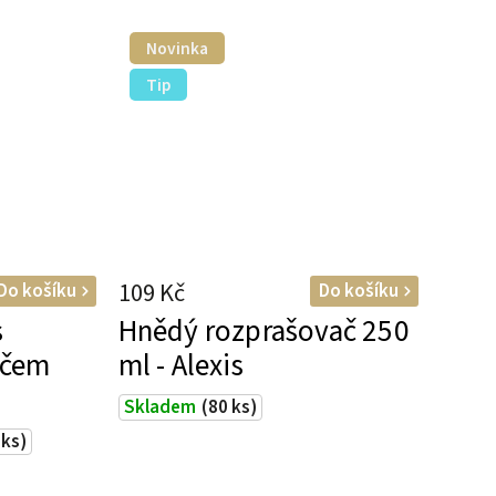
Novinka
Tip
109 Kč
Do košíku
Do košíku
s
Hnědý rozprašovač 250
ačem
ml - Alexis
Skladem
(80 ks)
 ks)