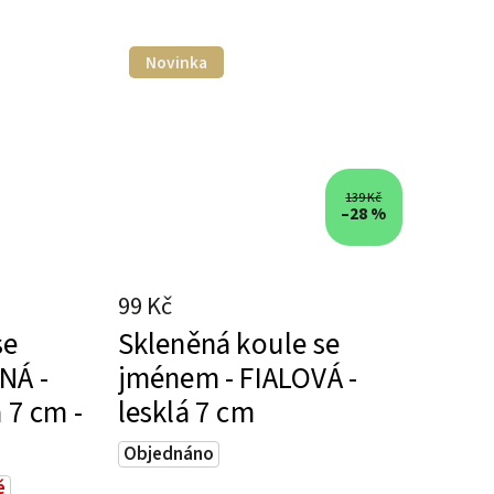
Novinka
139 Kč
–28 %
99 Kč
se
Skleněná koule se
NÁ -
jménem - FIALOVÁ -
 7 cm -
lesklá 7 cm
Objednáno
é