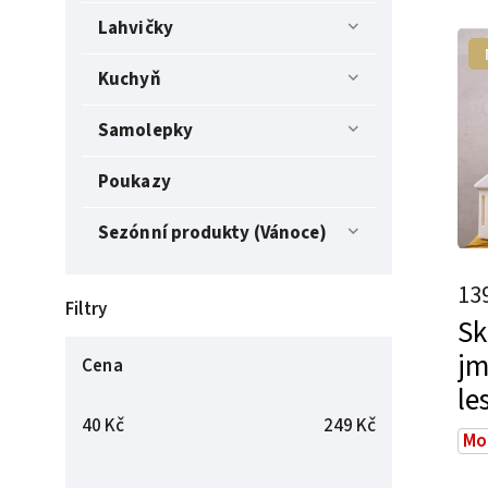
Lahvičky
Kuchyň
Samolepky
Poukazy
Sezónní produkty (Vánoce)
13
Filtry
Sk
jm
Cena
le
40
Kč
249
Kč
Mo