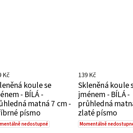
9 Kč
139 Kč
leněná koule se
Skleněná koule 
énem - BÍLÁ -
jménem - BÍLÁ -
ůhledná matná 7 cm -
průhledná matná
říbrné písmo
zlaté písmo
mentálně nedostupné
Momentálně nedostupn