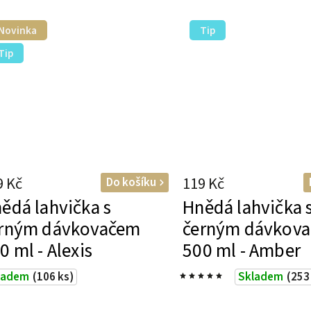
Novinka
Tip
Tip
9 Kč
119 Kč
Do košíku
ědá lahvička s
Hnědá lahvička 
rným dávkovačem
černým dávkov
0 ml - Alexis
500 ml - Amber
ladem
(106 ks)
Skladem
(253