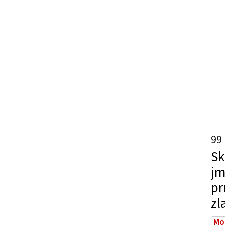
99
Sk
jm
pr
zl
Mo