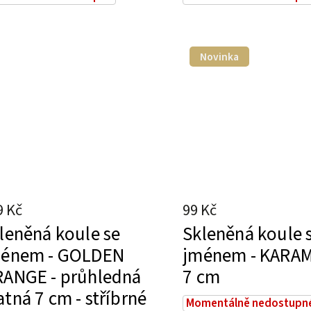
Novinka
9 Kč
99 Kč
leněná koule se
Skleněná koule 
énem - GOLDEN
jménem - KARA
ANGE - průhledná
7 cm
tná 7 cm - stříbrné
Momentálně nedostupn