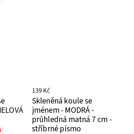
139 Kč
se
Skleněná koule se
MELOVÁ
jménem - MODRÁ -
průhledná matná 7 cm -
stříbrné písmo
é