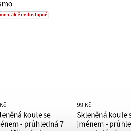
ísmo
mentálně nedostupné
 Kč
99 Kč
leněná koule se
Skleněná koule 
énem - průhledná 7
jménem - průhl