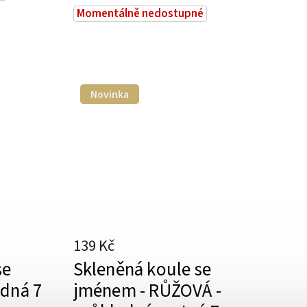
Momentálně nedostupné
Novinka
139 Kč
se
Skleněná koule se
edná 7
jménem - RŮŽOVÁ -