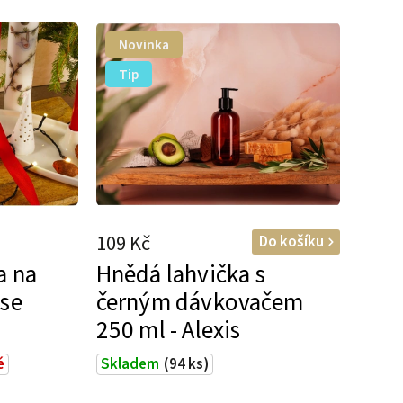
Novinka
Tip
109 Kč
Do košíku
a na
Hnědá lahvička s
 se
černým dávkovačem
250 ml - Alexis
é
Skladem
(94 ks)