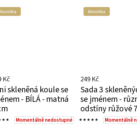
Novinka
Novinka
9 Kč
249 Kč
ni skleněná koule se
Sada 3 skleněný
énem - BÍLÁ - matná
se jménem - růz
cm
odstíny růžové 
Momentálně nedostupné
Momentálně 