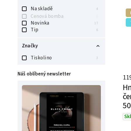
Na skladě
4
Cenová bomba
0
Novinka
17
Tip
6
Značky
Tiskolino
3
Náš oblíbený newsletter
11
Hn
če
50
Sk