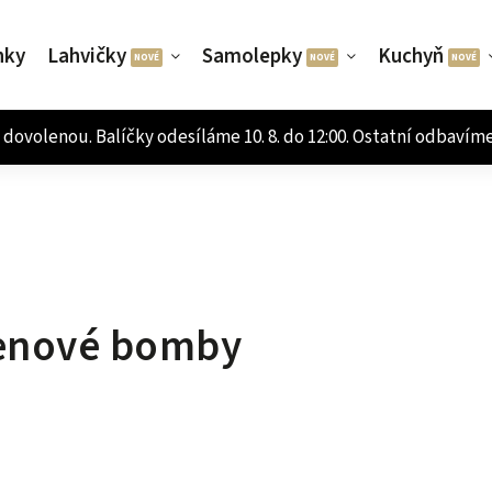
nky
Lahvičky
Samolepky
Kuchyň
enové bomby