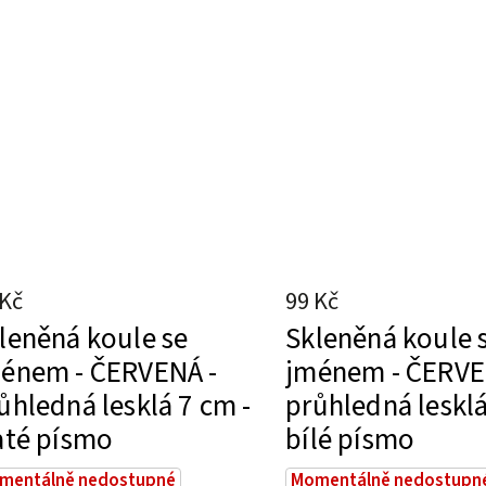
 Kč
99 Kč
leněná koule se
Skleněná koule 
énem - ČERVENÁ -
jménem - ČERVE
ůhledná lesklá 7 cm -
průhledná lesklá
até písmo
bílé písmo
mentálně nedostupné
Momentálně nedostupn