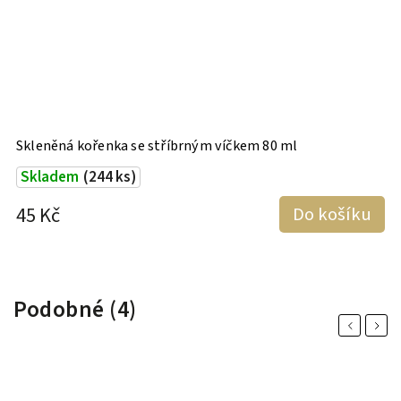
Skleněná kořenka se stříbrným víčkem 80 ml
K
Skladem
(244 ks)
45 Kč
Do košíku
4
Podobné (4)
Previous
Next