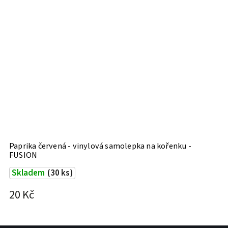
Paprika červená - vinylová samolepka na kořenku -
P
FUSION
E
Skladem
(30 ks)
20 Kč
2