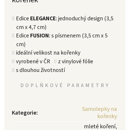
Edice
ELEGANCE
: jednoduchý design (3,5
cm x 4,7 cm)
Edice
FUSION
: s písmenem (3,5 cm x 5
cm)
ideální velikost na kořenky
vyrobené v ČR
z vinylové fólie
s dlouhou životností
DOPLŇKOVÉ PARAMETRY
Samolepky na
Kategorie
:
kořenky
mleté koření,