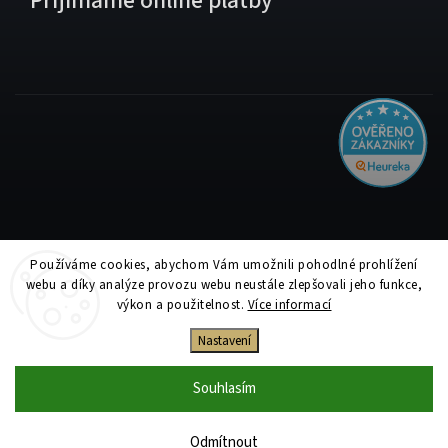
Přijímáme online platby
Používáme cookies, abychom Vám umožnili pohodlné prohlížení
Copyright 2026
Tiskolino.cz
. Všechna práva vyhrazena.
webu a díky analýze provozu webu neustále zlepšovali jeho funkce,
Upravit nastavení cookies
výkon a použitelnost.
Více informací
Vytvořil
Shoptet
| Design
Shoptak.cz
Nastavení
Souhlasím
Odmítnout
Jsme plátci DPH. Zvýrazněné ceny v e-shopu jsou uvedeny s DPH a v detailu