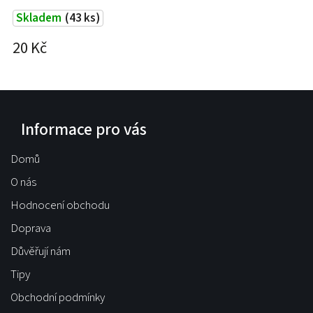
Skladem
(43 ks)
20 Kč
2
Informace pro vás
Domů
O nás
Hodnocení obchodu
Doprava
Důvěřují nám
Tipy
Obchodní podmínky