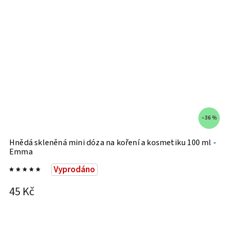
–36 %
Hnědá skleněná mini dóza na koření a kosmetiku 100 ml -
K
Emma
Vyprodáno
4
45 Kč