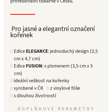
profesionální tiskárně v Česku.
Pro jasné a elegantní označení
kořenek
Edice
ELEGANCE
: jednoduchý design (3,5
cm x 4,7 cm)
Edice
FUSION
: s písmenem (3,5 cm x 5
cm)
ideální velikost na kořenky
vyrobené v ČR
z vinylové fólie
s dlouhou životností
DOPLŇKOVÉ PARAMETRY