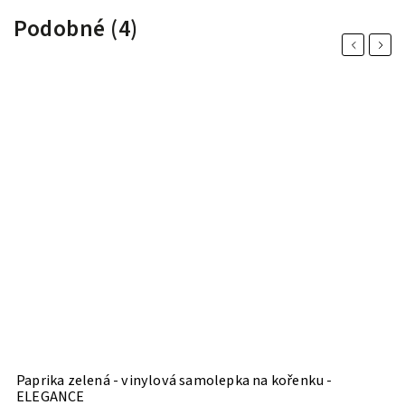
Podobné (4)
Previous
Next
Paprika zelená - vinylová samolepka na kořenku -
P
ELEGANCE
E