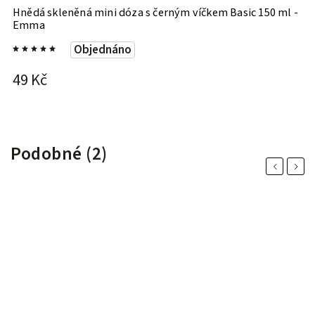
Hnědá skleněná mini dóza s černým víčkem Basic 150 ml -
H
Emma
P
Objednáno
49 Kč
8
Podobné (2)
Previous
Next