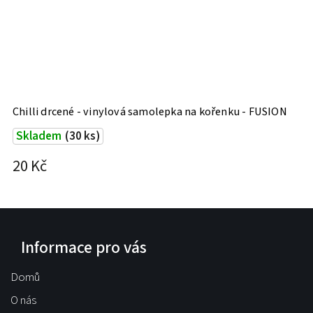
Chilli drcené - vinylová samolepka na kořenku - FUSION
Skladem
(30 ks)
20 Kč
Informace pro vás
Domů
O nás