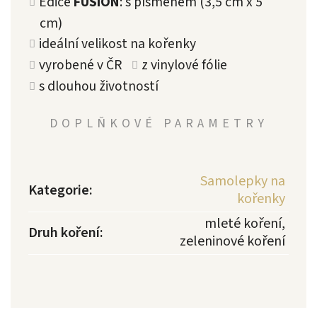
Edice
FUSION
: s písmenem (3,5 cm x 5
cm)
ideální velikost na kořenky
vyrobené v ČR
z vinylové fólie
s dlouhou životností
DOPLŇKOVÉ PARAMETRY
Samolepky na
Kategorie
:
kořenky
mleté koření,
Druh koření
:
zeleninové koření