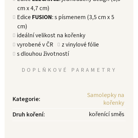
cm x 4,7 cm)
Edice
FUSION
: s písmenem (3,5 cm x 5
cm)
ideální velikost na kořenky
vyrobené v ČR
z vinylové fólie
s dlouhou životností
DOPLŇKOVÉ PARAMETRY
Samolepky na
Kategorie
:
kořenky
kořenící směs
Druh koření
: