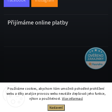
Facebook
Instagram
Přijímáme online platby
Používáme cookies, abychom Vám umožnili pohodlné prohlížení
Copyright 2026
Tiskolino.cz
. Všechna práva vyhrazena.
webu a díky analýze provozu webu neustále zlepšovali jeho funkce,
Upravit nastavení cookies
výkon a použitelnost.
Více informací
Vytvořil
Shoptet
| Design
Shoptak.cz
Nastavení