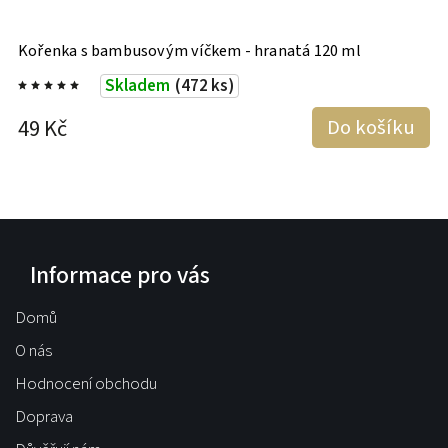
Kořenka s bambusovým víčkem - hranatá 120 ml
K
Skladem
(472 ks)
49 Kč
Do košíku
4
Informace pro vás
Domů
O nás
Hodnocení obchodu
Doprava