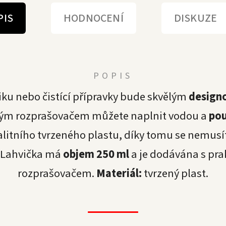
PIS
HODNOCENÍ
DISKUZE
POPIS
iku nebo čistící přípravky bude skvělým
design
tickým rozprašovačem můžete naplnit vodou a
pou
alitního tvrzeného plastu, díky tomu se nemusí
. Lahvička má
objem 250 ml
a je dodávána s pr
rozprašovačem.
Materiál:
tvrzený plast.