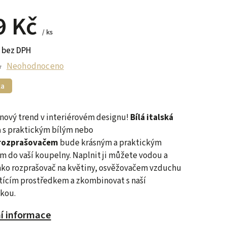
9 Kč
/ ks
 bez DPH
Neohodnoceno
ka
nový trend v interiérovém designu!
Bílá italská
a
s praktickým bílým nebo
rozprašovačem
bude krásným a praktickým
 do vaší koupelny. Naplnit ji můžete vodou a
ako rozprašovač na květiny, osvěžovačem vzduchu
tícím prostředkem a zkombinovat s naší
kou.
ní informace