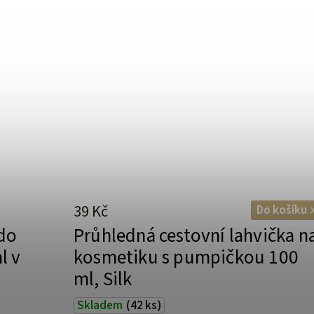
39 Kč
Do košíku
 do
Průhledná cestovní lahvička n
l v
kosmetiku s pumpičkou 100
ml, Silk
Skladem
(42 ks)