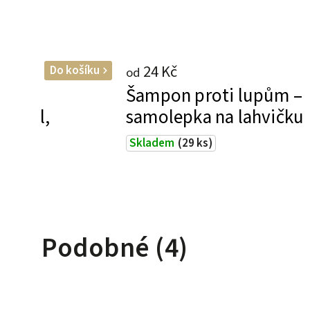
24 Kč
Do košíku
od
ílým
Šampon proti lupům –
50 ml,
samolepka na lahvičku
Skladem
(29 ks)
Podobné (4)