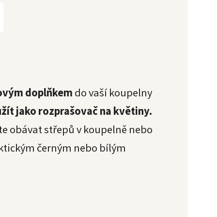
ovým doplňkem
do vaší koupelny
žít jako rozprašovač na květiny.
te obávat střepů v koupelně nebo
aktickým černým nebo bílým