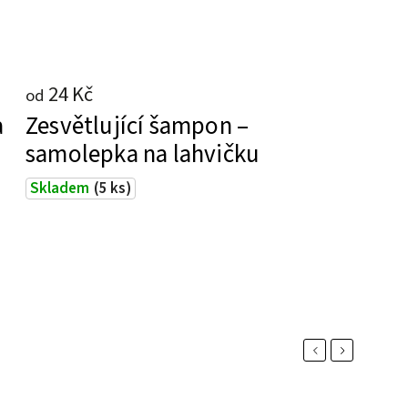
24 Kč
od
a
Zesvětlující šampon –
samolepka na lahvičku
Skladem
(5 ks)
Previous
Next