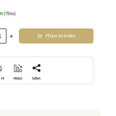
em
(79 ks)
Přidat do košíku
 se
Hlídat
Sdílet