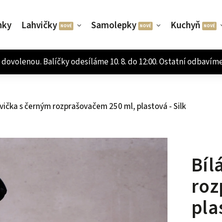
nky
Lahvičky
Samolepky
Kuchyň
hvička s černým rozprašovačem 250 ml, plastová - Silk
Bíl
roz
pla