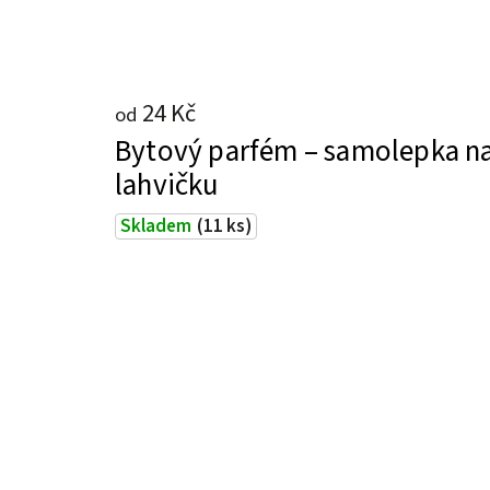
24 Kč
od
Bytový parfém – samolepka n
lahvičku
Skladem
(11 ks)