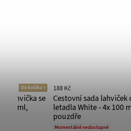
188 Kč
Do košíku
ní lahvička se
Cestovní sada lahviček
u 50 ml,
letadla White - 4x 100 m
pouzdře
Momentálně nedostupné