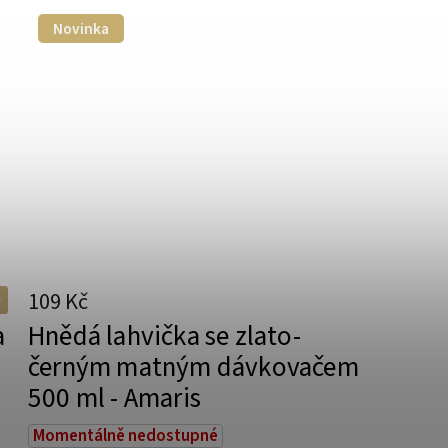
Novinka
109 Kč
a
Hnědá lahvička se zlato-
černým matným dávkovačem
500 ml - Amaris
Momentálně nedostupné