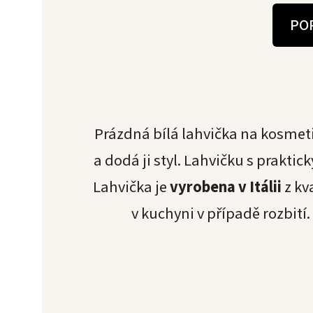
PO
Prázdná bílá lahvička na kosmet
a dodá ji styl. Lahvičku s prak
Lahvička je
vyrobena v Itálii
z kv
v kuchyni v případě rozbití