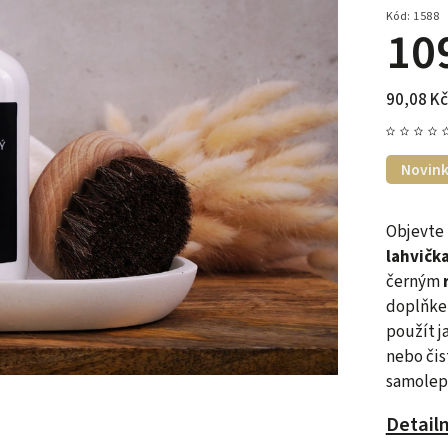
Kód:
1588
10
90,08 Kč
Novin
Objevte 
lahvičk
černým
doplňkem
použít j
nebo čis
samolep
Detail