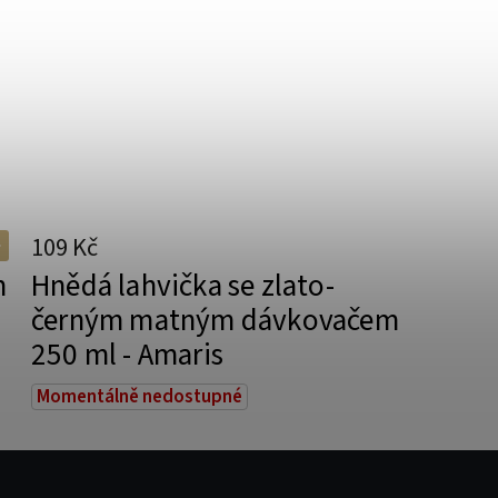
109 Kč
m
Hnědá lahvička se zlato-
černým matným dávkovačem
250 ml - Amaris
Momentálně nedostupné