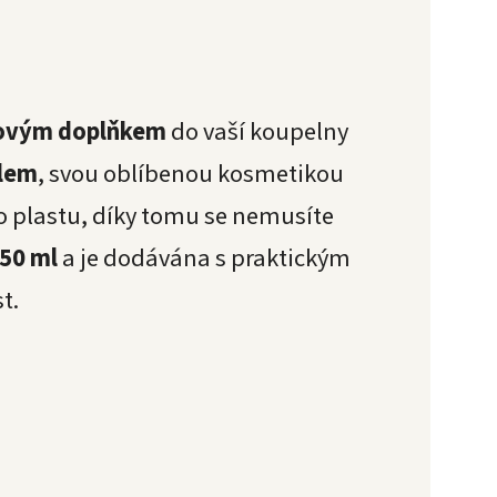
ovým doplňkem
do vaší koupelny
lem
, svou oblíbenou kosmetikou
o plastu, díky tomu se nemusíte
50 ml
a je dodávána s praktickým
t.