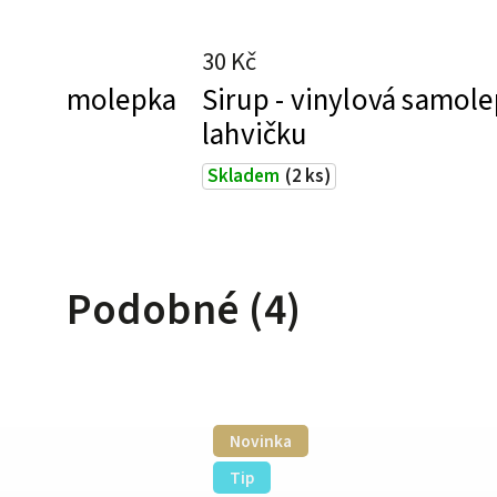
30 Kč
kné – samolepka
Sirup - vinylová samol
lahvičku
Skladem
(2 ks)
Podobné (4)
Novinka
Tip