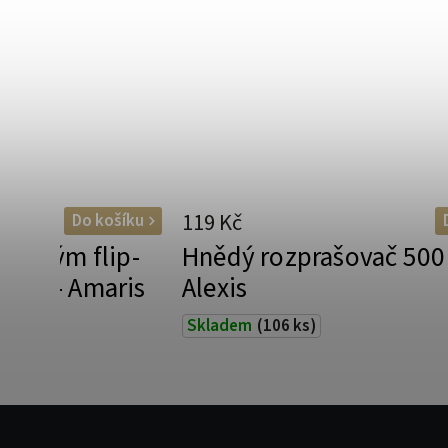
119 Kč
Do košíku
 černým flip-
Hnědý rozprašovač 500 
0 ml - Amaris
Alexis
Skladem
(106 ks)