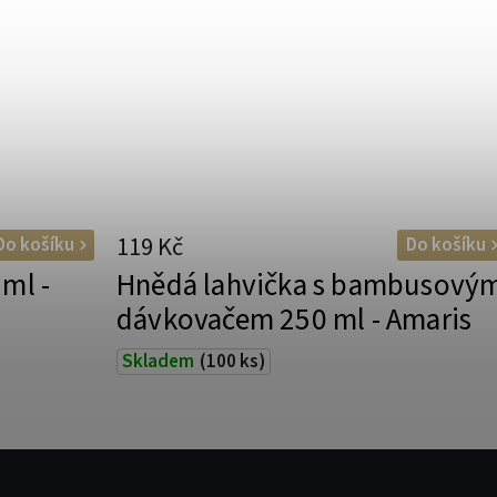
119 Kč
Do košíku
Do košíku
ml -
Hnědá lahvička s bambusový
dávkovačem 250 ml - Amaris
Skladem
(100 ks)