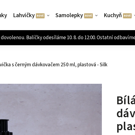
nky
Lahvičky
Samolepky
Kuchyň
hvička s černým dávkovačem 250 ml, plastová - Silk
Bíl
dáv
pla