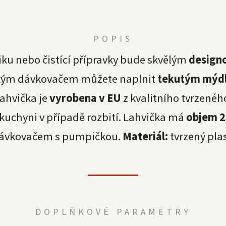
POPIS
iku nebo čistící přípravky bude skvělým
design
tickým dávkovačem můžete naplnit
tekutým mýd
ahvička je
vyrobena v EU
z kvalitního tvrzenéh
kuchyni v případě rozbití. Lahvička má
objem 2
ávkovačem s pumpičkou.
Materiál:
tvrzený plas
DOPLŇKOVÉ PARAMETRY