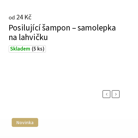
24 Kč
od
Posilující šampon – samolepka
na lahvičku
Skladem
(5 ks)
Previous
Next
Novinka