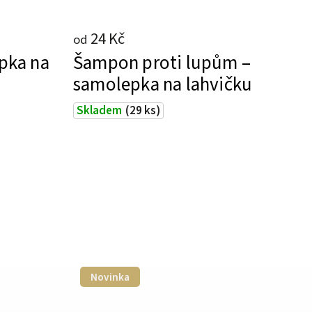
24 Kč
od
epka na
Šampon proti lupům –
samolepka na lahvičku
Skladem
(29 ks)
Novinka