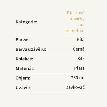
Plastové
lahvičky
Kategorie
:
na
kosmetiku
Bílá
Barva
:
Černá
Barva uzávěru
:
Silk
Kolekce
:
Plast
Materiál
:
250 ml
Objem
:
Dávkovač
Uzávěr
: