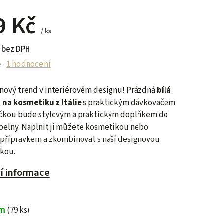
9 Kč
/ ks
 bez DPH
1 hodnocení
nový trend v interiérovém designu! Prázdná
bílá
 na kosmetiku z Itálie
s praktickým dávkovačem
čkou bude stylovým a praktickým doplňkem do
pelny. Naplnit ji můžete kosmetikou nebo
 přípravkem a zkombinovat s naší designovou
kou.
ní informace
em
(79 ks)