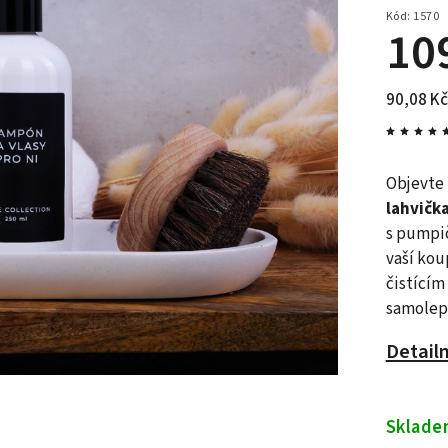
Kód:
1570
10
90,08 Kč
Objevte 
lahvička
s pumpi
vaší kou
čistícím
samolep
Detail
Sklad