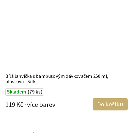
Bílá lahvička s bambusovým dávkovačem 250 ml,
H
plastová - Silk
p
Skladem
(79 ks)
119 Kč
Do košíku
1