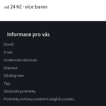
24 Kč
od
o
Informace pro vás
Domů
O nás
Hodnocení obchodu
Doprava
Důvěřují nám
Tipy
Obchodní podmínky
Podmínky ochrany osobních údajů & cookies