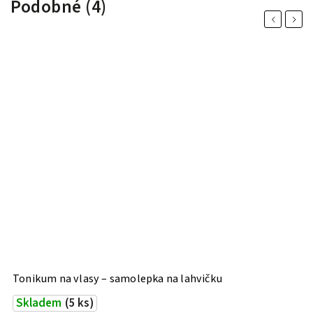
Podobné (4)
Previous
Next
Tonikum na vlasy – samolepka na lahvičku
Š
Skladem
(5 ks)