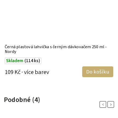
m
Černá plastová lahvička s černým dávkovačem 250 ml -
Č
Nordy
Skladem
(114 ks)
1
109 Kč
Do košíku
Podobné (4)
Previous
Next