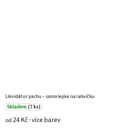
Likvidátor pachu – samolepka na lahvičku
B
Skladem
(7 ks)
24 Kč
od
o