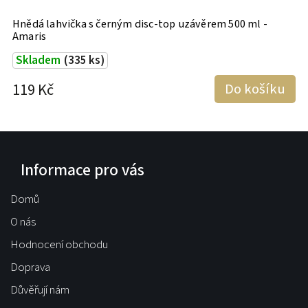
00
Hnědá lahvička s černým disc-top uzávěrem 500 ml -
B
Amaris
m
Skladem
(335 ks)
119 Kč
Do košíku
1
Informace pro vás
Domů
O nás
Hodnocení obchodu
Doprava
Důvěřují nám