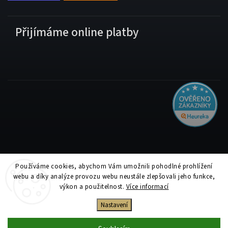
Přijímáme online platby
Používáme cookies, abychom Vám umožnili pohodlné prohlížení
Copyright 2026
Tiskolino.cz
. Všechna práva vyhrazena.
webu a díky analýze provozu webu neustále zlepšovali jeho funkce,
Upravit nastavení cookies
výkon a použitelnost.
Více informací
Vytvořil
Shoptet
| Design
Shoptak.cz
Nastavení