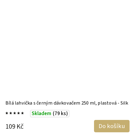
Bílá lahvička s černým dávkovačem 250 ml, plastová - Silk
B
p
Skladem
(79 ks)
109 Kč
Do košíku
1