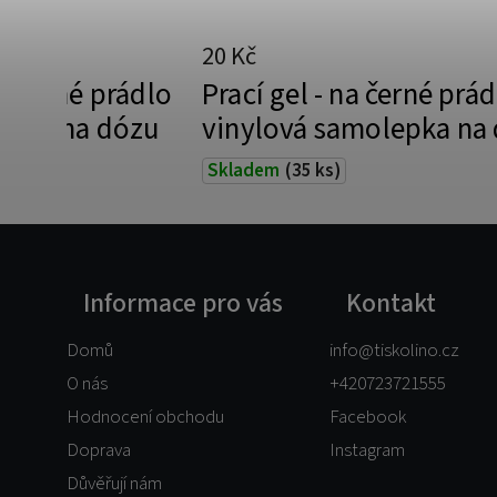
20 Kč
barevné prádlo
Prací gel - na černé prád
lepka na dózu
vinylová samolepka na
Skladem
(35 ks)
Informace pro vás
Kontakt
Domů
info
@
tiskolino.cz
O nás
+420723721555
Hodnocení obchodu
Facebook
Doprava
Instagram
Důvěřují nám