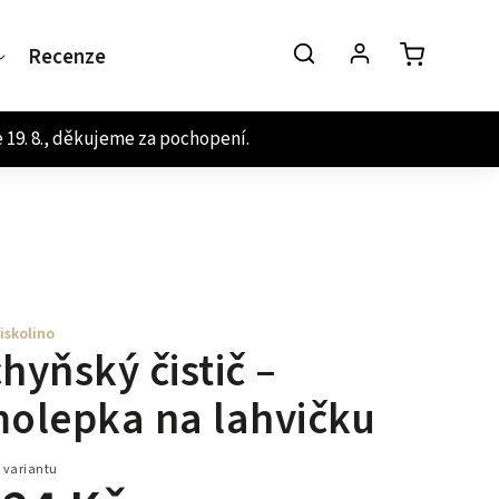
Recenze
Kontakt
iskolino
hyňský čistič –
olepka na lahvičku
 variantu