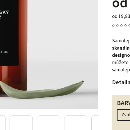
o
od
19,83
Samolepk
skandin
designo
můžete 
samolep
Detail
BAR