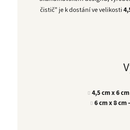
čistič" je k dostání ve velikosti
4,
V
4,5 cm x 6 cm
6 cm x 8 cm 