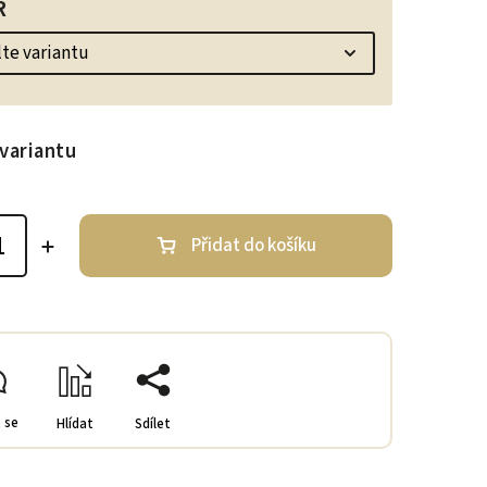
R
variantu
Přidat do košíku
 se
Hlídat
Sdílet