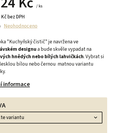
d
24 Kč
/ ks
 Kč
bez DPH
Neohodnoceno
a "Kuchyňský čistič" je navržena ve
ávském designu
a bude skvěle vypadat na
vých hnědých nebo bílých lahvičkách
. Vybrat si
lesklou bílou nebo černou matnou variantu
ky.
ní informace
VA