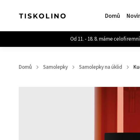
Domů
Novi
Domů
Samolepky
Samolepky na úklid
Ku
/
/
/