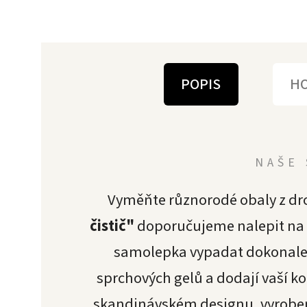
POPIS
H
NAŠE 
Vyměňte různorodé obaly z dr
čistič
"
doporučujeme nalepit na i
samolepka vypadat dokonale
sprchových gelů a dodají vaší k
skandinávském designu, vyrobené