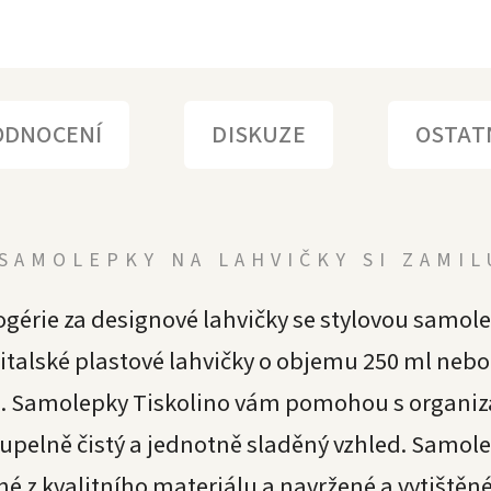
ODNOCENÍ
DISKUZE
OSTAT
SAMOLEPKY NA LAHVIČKY SI ZAMI
ogérie za designové lahvičky se stylovou samo
talské plastové lahvičky o objemu 250 ml nebo
. Samolepky Tiskolino vám pomohou s organiz
oupelně čistý a jednotně sladěný vzhled. Samole
 z kvalitního materiálu a navržené a vytištěné