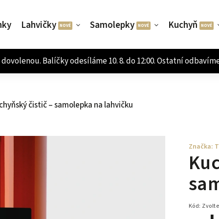
nky
Lahvičky
Samolepky
Kuchyň
chyňský čistič – samolepka na lahvičku
Značka:
T
Kuc
sam
Kód:
Zvolte