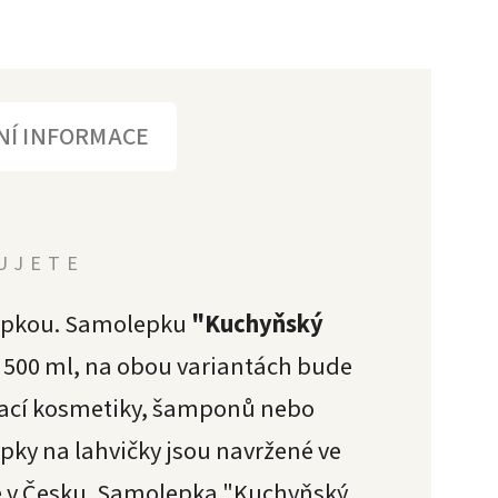
NÍ INFORMACE
LUJETE
lepkou. Samolepku
"
Kuchyňský
 500 ml, na obou variantách bude
ací kosmetiky, šamponů nebo
pky na lahvičky jsou navržené ve
 v Česku.
Samolepka "
Kuchyňský