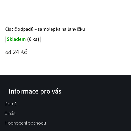
Čistič odpadů – samolepka na lahvičku
P
Skladem
(6 ks)
24 Kč
2
od
Informace pro vás
Domů
O nás
Hodnocení obchodu