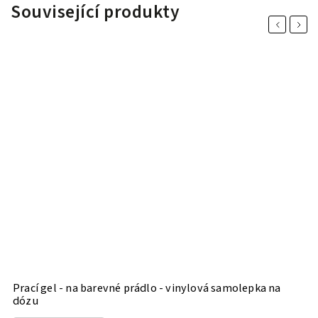
Související produkty
Previous
Next
Prací gel - na barevné prádlo - vinylová samolepka na
A
dózu