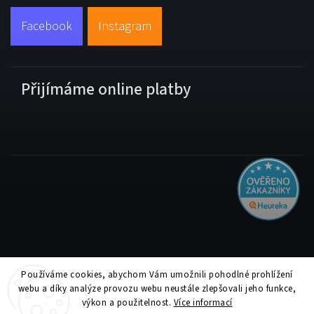
Facebook
Instagram
Přijímáme online platby
Používáme cookies, abychom Vám umožnili pohodlné prohlížení
Copyright 2026
Tiskolino.cz
. Všechna práva vyhrazena.
webu a díky analýze provozu webu neustále zlepšovali jeho funkce,
Upravit nastavení cookies
výkon a použitelnost.
Více informací