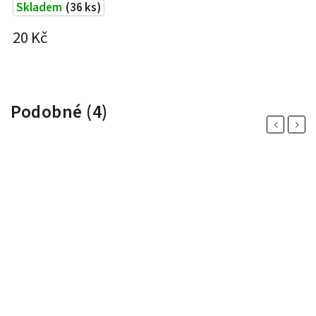
Skladem
(36 ks)
2
20 Kč
Podobné (4)
Previous
Next