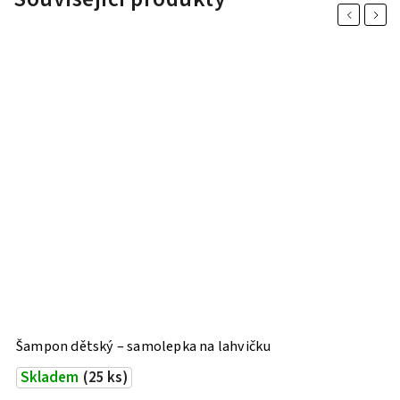
Previous
Next
Šampon dětský – samolepka na lahvičku
I
Skladem
(25 ks)