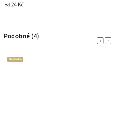
24 Kč
od
o
Podobné (4)
Previous
Next
Novinka