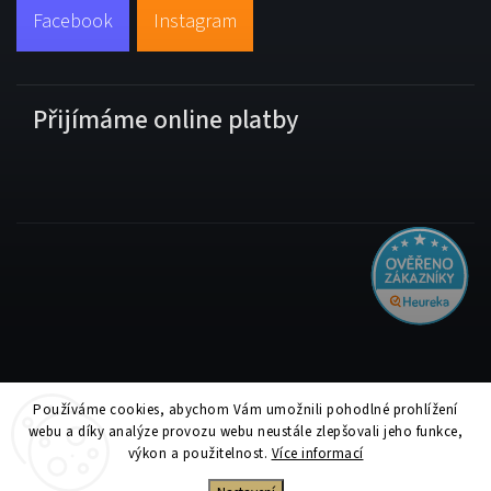
Facebook
Instagram
Přijímáme online platby
Používáme cookies, abychom Vám umožnili pohodlné prohlížení
Copyright 2026
Tiskolino.cz
. Všechna práva vyhrazena.
webu a díky analýze provozu webu neustále zlepšovali jeho funkce,
Upravit nastavení cookies
výkon a použitelnost.
Více informací
Vytvořil
Shoptet
| Design
Shoptak.cz