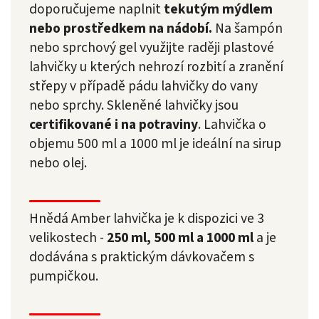
doporučujeme naplnit
tekutým mýdlem
nebo prostředkem na nádobí.
Na šampón
nebo sprchový gel využijte raději plastové
lahvičky u kterých nehrozí rozbití a zranění
střepy v případě pádu lahvičky do vany
nebo sprchy. Skleněné lahvičky jsou
certifikované i na potraviny
. Lahvička o
objemu 500 ml a 1000 ml je ideální na sirup
nebo olej.
Hnědá Amber lahvička je k dispozici ve 3
velikostech -
250 ml, 500 ml a 1000 ml
a je
dodávána s praktickým dávkovačem s
pumpičkou.