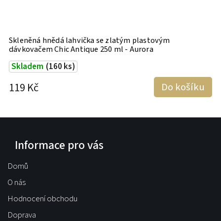
a
Skleněná hnědá lahvička se zlatým plastovým
S
dávkovačem Chic Antique 250 ml - Aurora
m
Skladem
(160 ks)
119 Kč
Do košíku
1
Informace pro vás
Domů
O nás
Hodnocení obchodu
Doprava