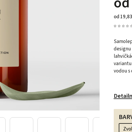
o
od
19,83
Samolep
designu 
lahvičká
variantu
vodou s 
Detail
BAR