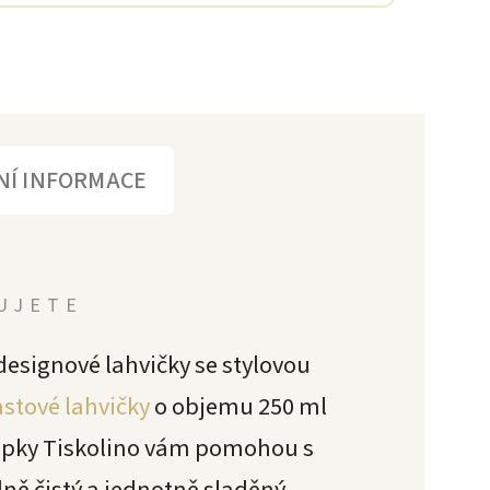
NÍ INFORMACE
LUJETE
designové lahvičky se stylovou
astové lahvičky
o objemu 250 ml
epky Tiskolino vám pomohou s
ně čistý a jednotně sladěný