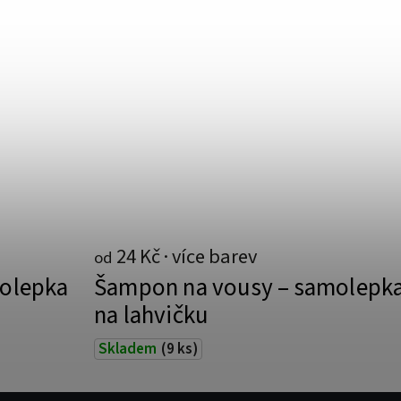
24 Kč
od
molepka
Šampon na vousy – samolepk
na lahvičku
Skladem
(9 ks)