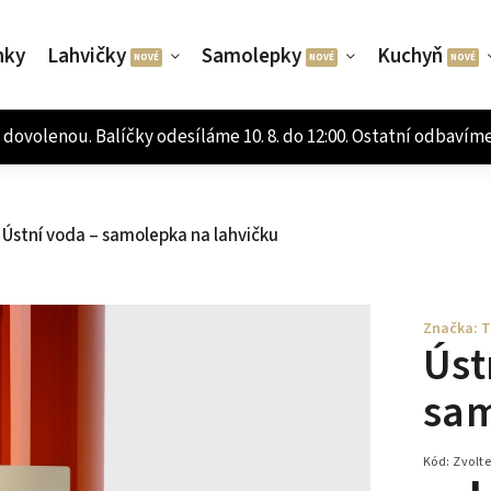
nky
Lahvičky
Samolepky
Kuchyň
Ústní voda – samolepka na lahvičku
Značka:
T
Úst
sam
Kód:
Zvolte