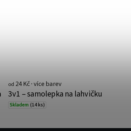
24 Kč
od
a
3v1 – samolepka na lahvičku
Skladem
(14 ks)