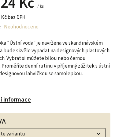
d
24 Kč
/ ks
 Kč
bez DPH
Neohodnoceno
ka "Ústní voda" je navržena ve skandinávském
a bude skvěle vypadat na designových plastových
ch. Vybrat si můžete bílou nebo černou
.
Proměňte denní rutinu v příjemný zážitek s ústní
designovou lahvičkou se samolepkou.
ní informace
VA