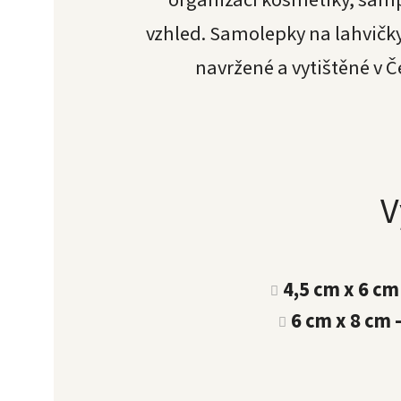
vzhled. Samolepky na lahvičk
navržené a vytištěné v Če
V
4,5 cm x 6 cm
6 cm x 8 cm 