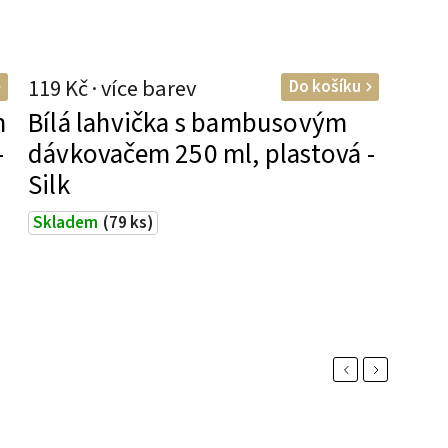
119 Kč
Do košíku
m
Bílá lahvička s bambusovým
-
dávkovačem 250 ml, plastová -
Silk
Skladem
(79 ks)
Previous
Next