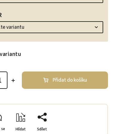
R
variantu
Přidat do košíku
 se
Hlídat
Sdílet