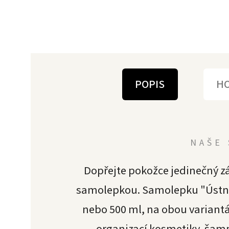
POPIS
H
NAŠE 
Dopřejte pokožce jedinečný zá
samolepkou. Samolepku "Ústní
nebo 500 ml, na obou varian
organizací kosmetiky, šamp