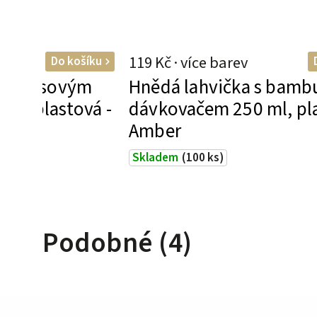
119 Kč
Do košíku
 bambusovým
Hnědá lahvička s bam
ml, plastová -
dávkovačem 250 ml, pla
Amber
Skladem
(100 ks)
Podobné (4)