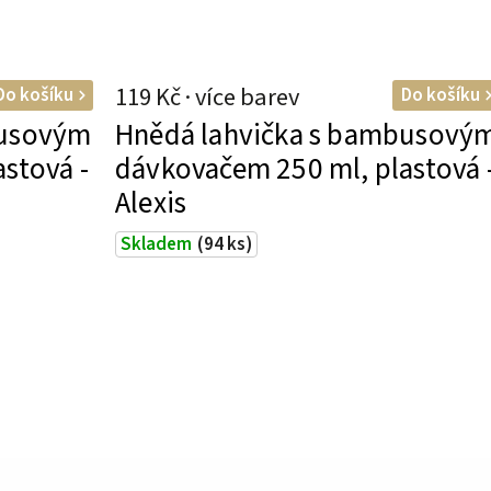
119 Kč
Do košíku
Do košíku
busovým
Hnědá lahvička s bambusový
stová -
dávkovačem 250 ml, plastová 
Alexis
Skladem
(94 ks)