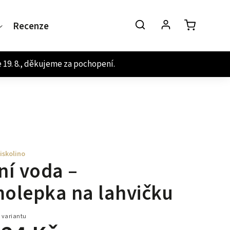
Recenze
Kontakt
iskolino
ní voda –
olepka na lahvičku
 variantu