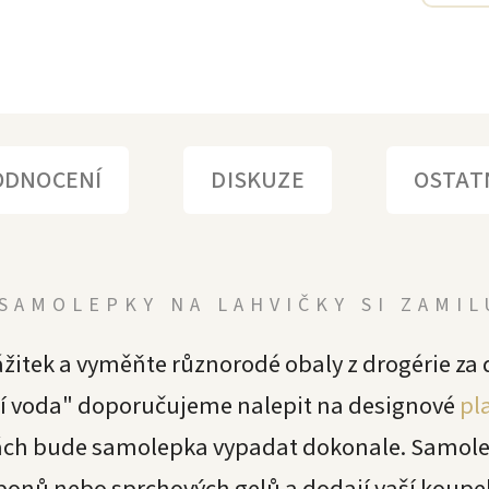
ODNOCENÍ
DISKUZE
OSTAT
SAMOLEPKY NA LAHVIČKY SI ZAMI
žitek a vyměňte různorodé obaly z drogérie za 
 voda" doporučujeme nalepit na designové
pl
tách bude samolepka vypadat dokonale. Samol
onů nebo sprchových gelů a dodají vaší koupel