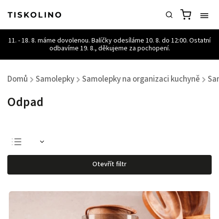
Domů
Samolepky
Samolepky na organizaci kuchyně
Sa
/
/
/
Odpad
Otevřít filtr