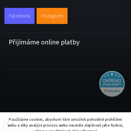
Facebook
Instagram
Přijímáme online platby
Používáme cookies, abychom Vám umožnili pohodlné prohlížení
Copyright 2026
Tiskolino.cz
. Všechna práva vyhrazena.
webu a díky analýze provozu webu neustále zlepšovali jeho funkce,