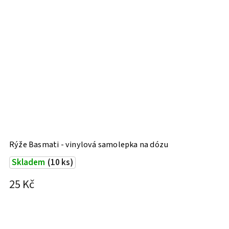
Rýže Basmati - vinylová samolepka na dózu
R
Skladem
(10 ks)
25 Kč
2