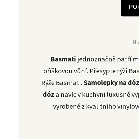
PO
N
Basmati
jednoznačně patří me
oříškovou vůní. Přesypte rýži B
Rýže Basmati.
Samolepky na dó
dóz
a navíc v kuchyni luxusně v
vyrobené z kvalitního vinylo