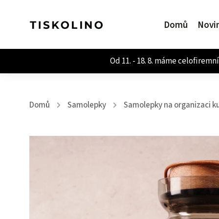
Domů
Novi
Domů
Samolepky
Samolepky na organizaci k
/
/