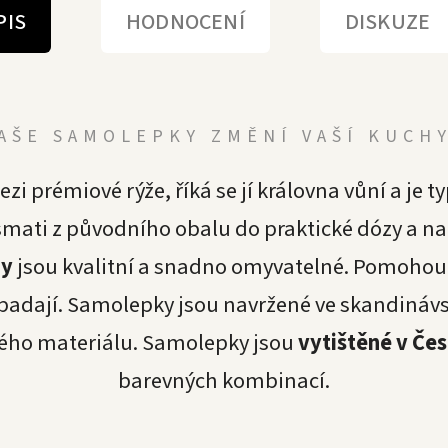
PIS
HODNOCENÍ
DISKUZE
AŠE SAMOLEPKY ZMĚNÍ VAŠÍ KUCH
zi prémiové rýže, říká se jí královna vůní a je 
asmati z původního obalu do praktické dózy a na
zy
jsou kvalitní a snadno omyvatelné. Pomoho
ypadají. Samolepky jsou navržené ve skandináv
vého materiálu. Samolepky jsou
vytištěné v Če
barevných kombinací.