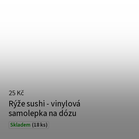
25 Kč
Rýže sushi - vinylová
samolepka na dózu
Skladem
(18 ks)