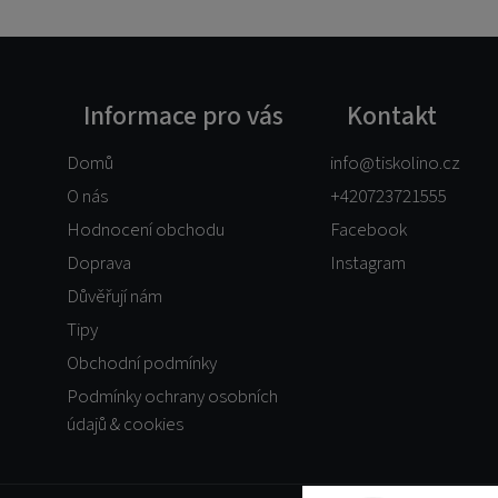
Informace pro vás
Kontakt
Domů
info
@
tiskolino.cz
O nás
+420723721555
Hodnocení obchodu
Facebook
Doprava
Instagram
Důvěřují nám
Tipy
Obchodní podmínky
Podmínky ochrany osobních
údajů & cookies