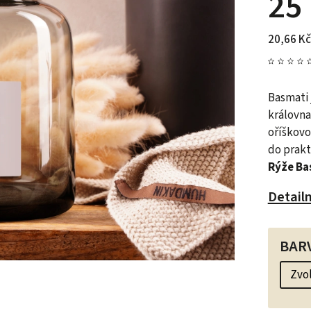
25
20,66 Kč
Basmati 
královna
oříškovo
do prakt
Rýže Ba
Detail
BAR