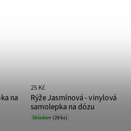
25 Kč
pka na
Rýže Jasmínová - vinylová
samolepka na dózu
Skladem
(20 ks)