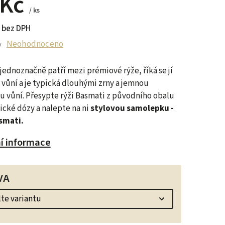
 Kč
/ ks
 bez DPH
Neohodnoceno
jednoznačně patří mezi prémiové rýže, říká se jí
 vůní a je typická dlouhými zrny a jemnou
u vůní. Přesypte rýži Basmati z původního obalu
ické dózy a nalepte na ni
stylovou samolepku -
smati.
ní informace
VA