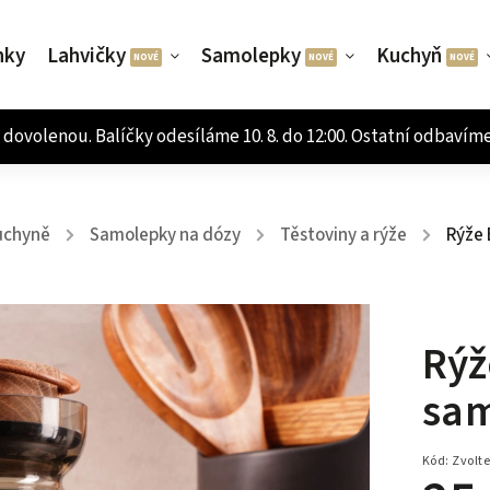
nky
Lahvičky
Samolepky
Kuchyň
uchyně
Samolepky na dózy
Těstoviny a rýže
Rýže 
/
/
/
Rýž
sam
Kód:
Zvolte