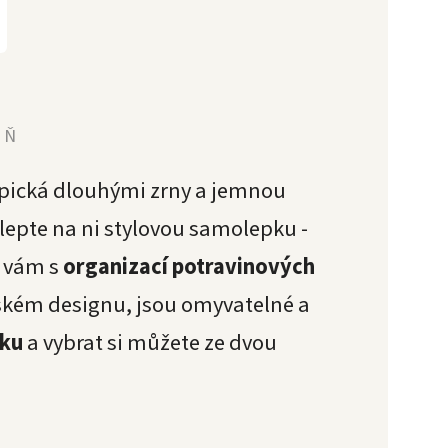
YŇ
typická dlouhými zrny a jemnou
lepte na ni stylovou samolepku -
u vám s
organizací potravinových
ském designu, jsou omyvatelné a
sku
a vybrat si můžete ze dvou