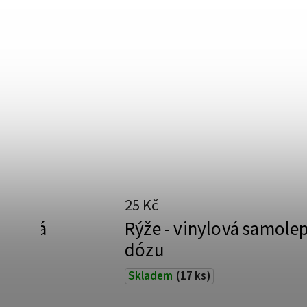
25 Kč
inylová
Rýže - vinylová samole
ózu
dózu
Skladem
(17 ks)