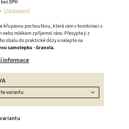
 bez DPH
1 hodnocení
je křupavou pochoutkou, která vám v kombinaci s
m nebo mlékem zpříjemní ráno.
Přesypte ji z
o obalu do praktické dózy a nalepte na
vou samolepku - Granola.
ní informace
VA
variantu