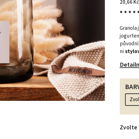
20,66 Kč
Granola
jogurte
původníh
ni
stylo
Detail
BAR
Zvolte 