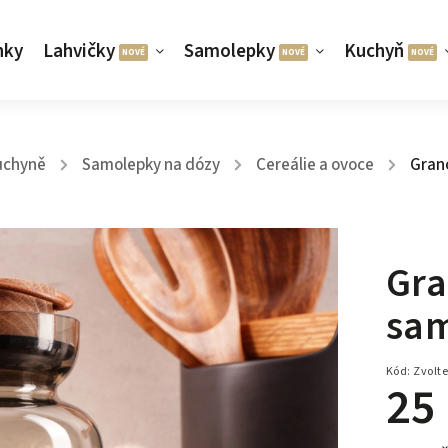
nky
Lahvičky
Samolepky
Kuchyň
uchyně
Samolepky na dózy
Cereálie a ovoce
Grano
/
/
/
Gra
sam
Kód:
Zvolte
25