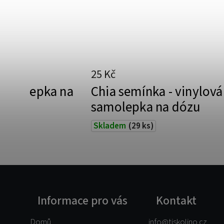
25 Kč
 samolepka na
Chia semínka - vinylová
samolepka na dózu
Skladem
(29 ks)
Informace pro vás
Kontakt
Domů
info
@
tiskolino.cz