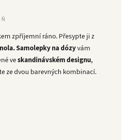
YŇ
kem zpříjemní ráno.
Přesypte ji z
nola.
Samolepky na dózy
vám
ené ve
skandinávském designu
,
ete ze dvou barevných kombinací.