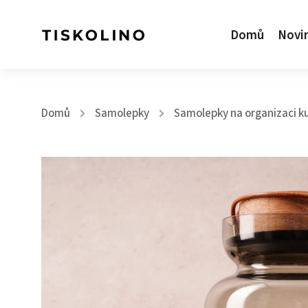
Domů
Novi
Domů
Samolepky
Samolepky na organizaci k
/
/