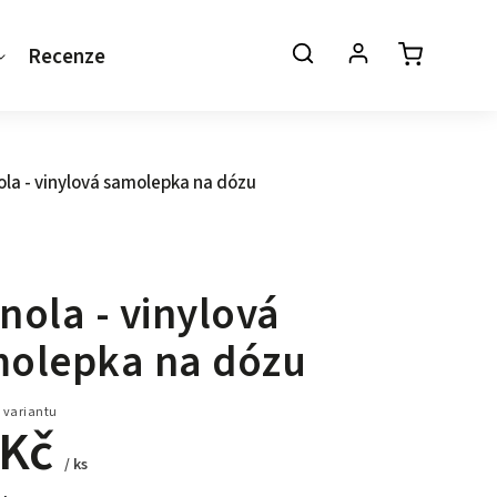
Recenze
Kontakt
la - vinylová samolepka na dózu
nola - vinylová
olepka na dózu
 variantu
 Kč
/ ks