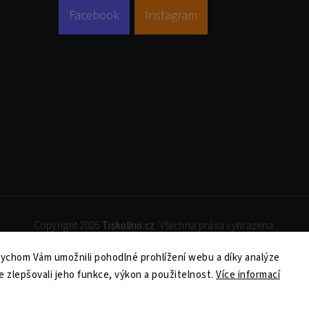
Facebook
Instagram
Copyright 2026
Tiskolino.cz
. Všechna práva vyhrazena.
Upravit nastavení cookies
ychom Vám umožnili pohodlné prohlížení webu a díky analýze
Vytvořil
Shoptet
| Design
Shoptak.cz
 zlepšovali jeho funkce, výkon a použitelnost.
Více informací