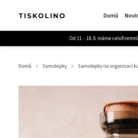
Domů
Novi
Domů
Samolepky
Samolepky na organizaci k
/
/