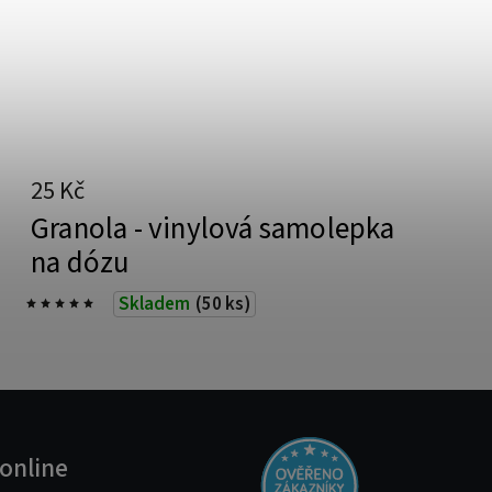
25 Kč
Granola - vinylová samolepka
na dózu
Skladem
(50 ks)
online