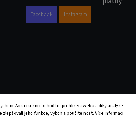
platby
Facebook
Instagram
ychom Vám umožnili pohodlné prohlížení webu a díky analýze
Copyright 2026
Tiskolino.cz
. Všechna práva vyhrazena.
 zlepšovali jeho funkce, výkon a použitelnost.
Více informací
Upravit nastavení cookies
Vytvořil
Shoptet
| Design
Shoptak.cz