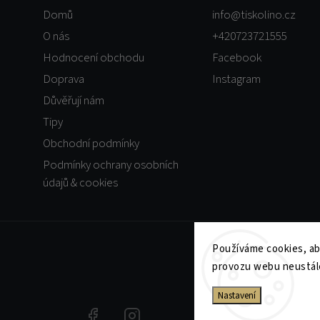
Domů
info
@
tiskolino.cz
O nás
+420723721555
Hodnocení obchodu
Facebook
Doprava
Instagram
Důvěřují nám
Tipy
Obchodní podmínky
Podmínky ochrany osobních
údajů & cookies
Používáme cookies, ab
provozu webu neustále
Nastavení
+420723721555
Facebook
Instagram