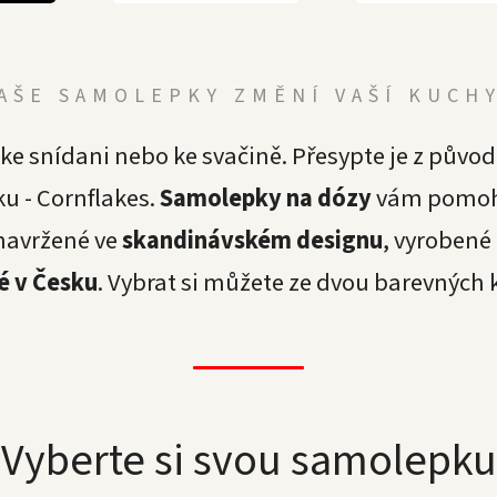
AŠE SAMOLEPKY ZMĚNÍ VAŠÍ KUCH
 ke snídani nebo ke svačině. Přesypte je z půvo
u - Cornflakes.
Samolepky na dózy
vám pomohou
 navržené ve
skandinávském designu
, vyrobené
é v Česku
. Vybrat si můžete ze dvou barevných
Vyberte si svou samolepku