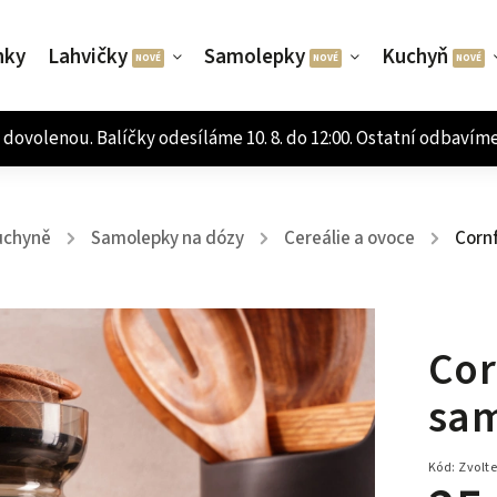
nky
Lahvičky
Samolepky
Kuchyň
uchyně
Samolepky na dózy
Cereálie a ovoce
Cornf
/
/
/
Cor
sam
Kód:
Zvolte