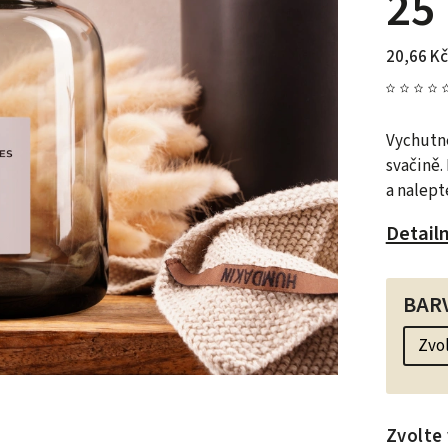
25
20,66 Kč
Vychutne
svačině.
a nalept
Detail
BAR
Zvolte 