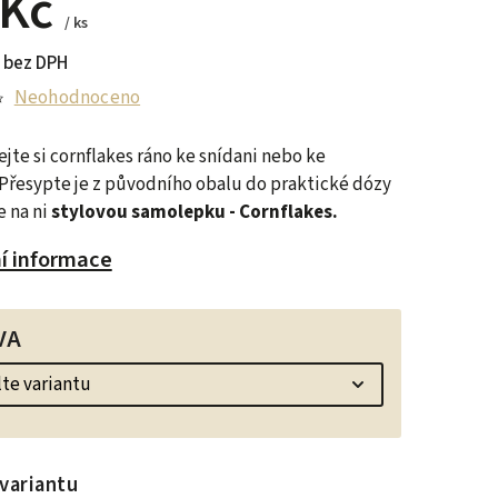
 Kč
/ ks
 bez DPH
Neohodnoceno
jte si cornflakes
ráno ke snídani nebo ke
Přesypte je z původního obalu do praktické dózy
e na ni
stylovou samolepku - Cornflakes.
ní informace
VA
variantu