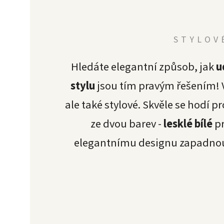
STYLOV
Hledáte elegantní způsob, jak
u
stylu
jsou tím pravým řešením!
ale také stylové. Skvěle se hodí p
ze dvou barev -
lesklé bílé
pr
elegantnímu designu zapadnou d