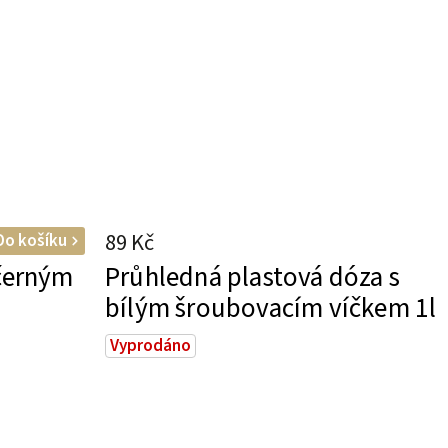
89 Kč
Do košíku
 černým
Průhledná plastová dóza s
bílým šroubovacím víčkem 1l
Vyprodáno