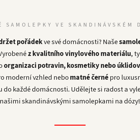
É SAMOLEPKY VE SKANDINÁVSKÉM 
držet pořádek
ve své domácnosti? Naše
samole
 Vyrobené
z kvalitního vinylového materiálu
, t
ro
organizaci potravin, kosmetiky nebo úklido
o moderní vzhled nebo
matné černé
pro luxusn
o každé domácnosti. Udělejte si radost a vyl
našimi skandinávskými samolepkami na dózy