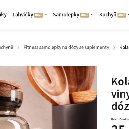
nky
Lahvičky
Samolepky
Kuchyň
uchyně
Fitness samolepky na dózy se suplementy
Kola
/
/
Kol
vin
dó
Kód:
Zvolte