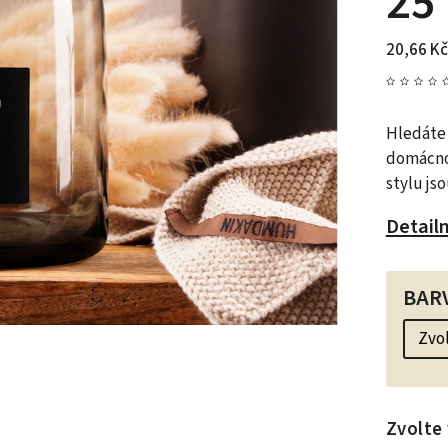
25
20,66 Kč
Hledáte 
domácno
stylu js
Detail
BAR
Zvolte 