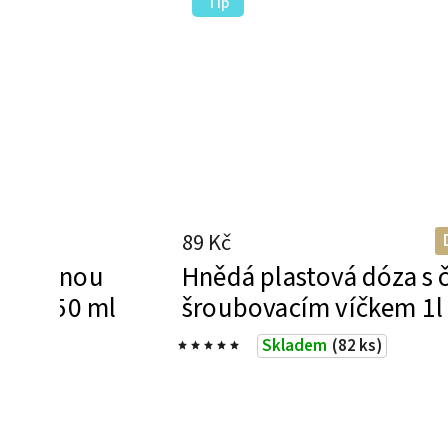
Tip
89 Kč
 dřevěnou
Hnědá plastová dóza s
 Eef 250 ml
šroubovacím víčkem 1l
Skladem
(82 ks)