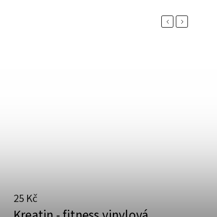
Previous
Next
25 Kč
Kreatin - fitness vinylová