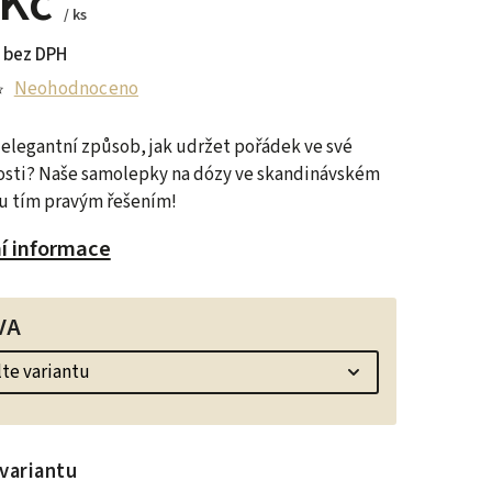
 Kč
/ ks
 bez DPH
Neohodnoceno
elegantní způsob, jak udržet pořádek ve své
sti? Naše samolepky na dózy ve skandinávském
ou tím pravým řešením!
ní informace
VA
variantu