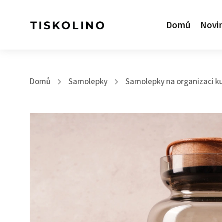
Domů
Novi
Domů
Samolepky
Samolepky na organizaci k
/
/