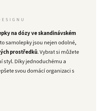
DESIGNU
pky na dózy ve skandinávském
yto samolepky jsou nejen odolné,
vých prostředků
. Vybrat si můžete
í styl. Díky jednoduchému a
epšete svou domácí organizaci s
!