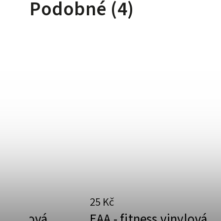
Podobné (4)
25 Kč
s vinylová
EAA - fitness vinylová