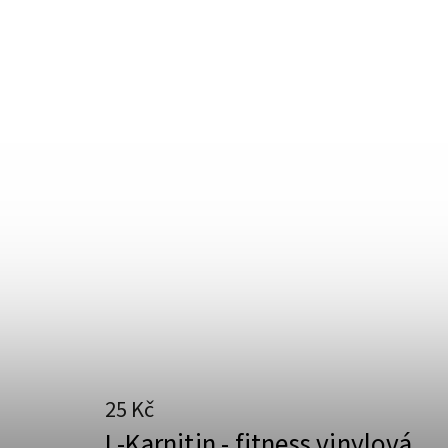
25 Kč
L-Karnitin - fitness vinylová