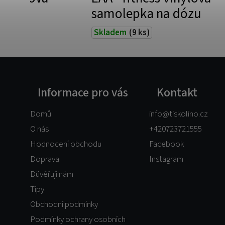
ózu
samolepka na dózu
Skladem
(9 ks)
Informace pro vás
Kontakt
Domů
info
@
tiskolino.cz
O nás
+420723721555
Hodnocení obchodu
Facebook
Doprava
Instagram
Důvěřují nám
Tipy
Obchodní podmínky
Podmínky ochrany osobních