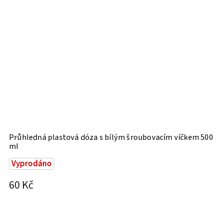
Průhledná plastová dóza s bílým šroubovacím víčkem 500
S
ml
Vyprodáno
2
60 Kč