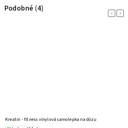
Podobné (4)
Previous
Next
Kreatin - fitness vinylová samolepka na dózu
E