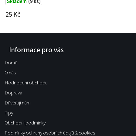
Skladem
(9 ks)
25 Kč
2
Informace pro vás
Domů
O nás
Hodnocení obchodu
Doprava
Důvěřují nám
Tipy
Obchodní podmínky
Podmínky ochrany osobních údajů & cookies