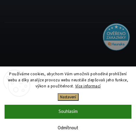
Používáme cookies, abychom Vám umožnili pohodlné prohlížení
Copyright 2026
Tiskolino.cz
. Všechna práva vyhrazena.
webu a díky analýze provozu webu neustále zlepšovali jeho funkce,
Upravit nastavení cookies
výkon a použitelnost.
Více informací
Vytvořil
Shoptet
| Design
Shoptak.cz
Nastavení
Souhlasím
Odmítnout
Jsme plátci DPH. Zvýrazněné ceny v e-shopu jsou uvedeny s DPH a v detailu
produktu i bez DPH.