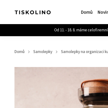
Domů
Novi
Domů
Samolepky
Samolepky na organizaci k
/
/