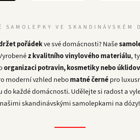
É SAMOLEPKY VE SKANDINÁVSKÉM 
držet pořádek
ve své domácnosti? Naše
samole
 Vyrobené
z kvalitního vinylového materiálu
, t
ro
organizaci potravin, kosmetiky nebo úklido
o moderní vzhled nebo
matné černé
pro luxusn
o každé domácnosti. Udělejte si radost a vyl
našimi skandinávskými samolepkami na dózy