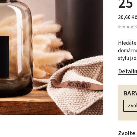
25
20,66 Kč
Hledáte 
domácno
stylu js
Detail
BAR
Zvolte 