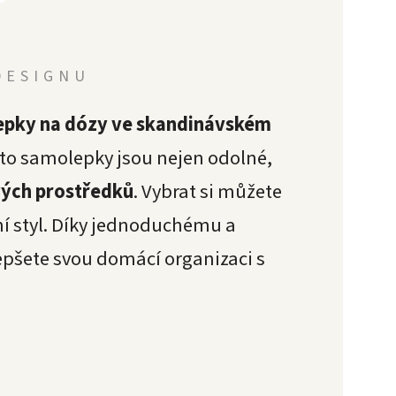
DESIGNU
pky na dózy ve skandinávském
yto samolepky jsou nejen odolné,
vých prostředků
. Vybrat si můžete
í styl. Díky jednoduchému a
epšete svou domácí organizaci s
!