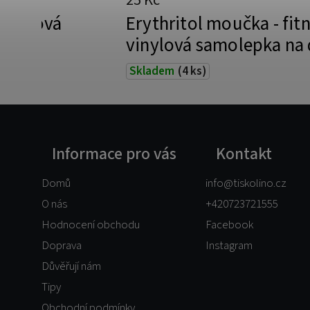
25 Kč
 vinylová
Erythritol moučka - fit
ózu
vinylová samolepka na
Skladem
(4 ks)
Informace pro vás
Kontakt
Domů
info
@
tiskolino.cz
O nás
+420723721555
Hodnocení obchodu
Facebook
Doprava
Instagram
Důvěřují nám
Tipy
Obchodní podmínky