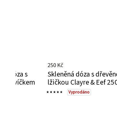
250 Kč
vá dóza s
Skleněná dóza s dřevě
acím víčkem
lžičkou Clayre & Eef 25
Vyprodáno