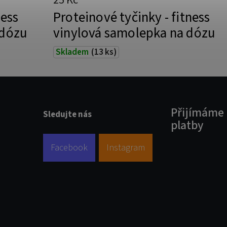
25 Kč
ness
Proteinové tyčinky - fitness
 dózu
vinylová samolepka na dózu
Skladem
(13 ks)
Přijímáme 
Sledujte nás
platby
Facebook
Instagram