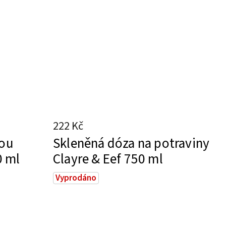
222 Kč
nou
Skleněná dóza na potraviny
0 ml
Clayre & Eef 750 ml
Vyprodáno