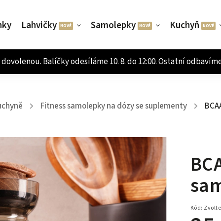
nky
Lahvičky
Samolepky
Kuchyň
uchyně
Fitness samolepky na dózy se suplementy
BCAA
/
/
BCA
sam
Kód:
Zvolte