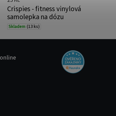
25 Kč
Crispies - fitness vinylová
samolepka na dózu
Skladem
(13 ks)
online