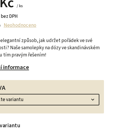
 Kč
/ ks
 bez DPH
Neohodnoceno
elegantní způsob, jak udržet pořádek ve své
sti? Naše samolepky na dózy ve skandinávském
ou tím pravým řešením!
ní informace
VA
variantu