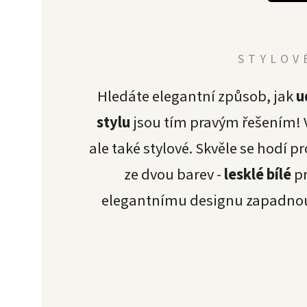
STYLOV
Hledáte elegantní způsob, jak
u
stylu
jsou tím pravým řešením!
ale také stylové. Skvěle se hodí p
ze dvou barev -
lesklé bílé
pr
elegantnímu designu zapadnou d