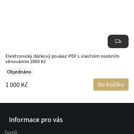
Elektronický dárkový poukaz PDF s vlastním osobním
E
věnováním 1000 Kč
v
Objednáno
1 000 Kč
Do košíku
5
Informace pro vás
Domů