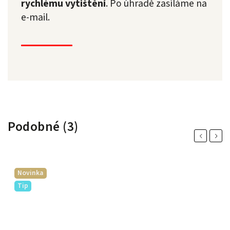
rychlému vytištění
. Po úhradě zasíláme na
e-mail.
Podobné (3)
Previous
Next
Novinka
Tip