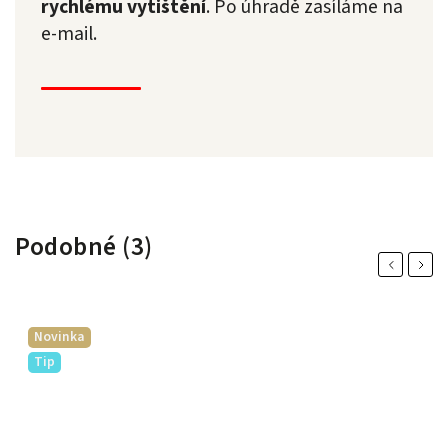
rychlému vytištění
. Po úhradě zasíláme na
e-mail.
Podobné (3)
Previous
Next
Novinka
Tip