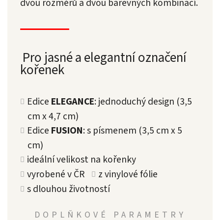
dvou rozměrů a dvou barevných kombinací.
Pro jasné a elegantní označení
kořenek
Edice
ELEGANCE
: jednoduchý design (3,5
cm x 4,7 cm)
Edice
FUSION
: s písmenem (3,5 cm x 5
cm)
ideální velikost na kořenky
vyrobené v ČR
z vinylové fólie
s dlouhou životností
DOPLŇKOVÉ PARAMETRY