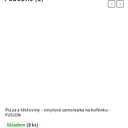
Previous
Next
Pizza a těstoviny - vinylová samolepka na kořenku -
T
FUSION
Skladem
(8 ks)