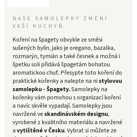
NAŠE SAMOLEPKY ZMĚNÍ
VAŠÍ KUCHYŇ
Koření na špagety obvykle ze směsi
sušených bylin, jako je oregano, bazalka,
rozmarýn, tymián a také česnek a možná i
špetku soli přidává špagetám bohatou
aromatickou chuť. Přesypte toto koření do
praktické kořenky a nalepte na ni
stylovou
samolepku - Špagety.
Samolepky na
kořenky vám pomohou s organizací koření
a navíc skvěle vypadají. Samolepky jsou
navržené ve
skandinávském designu
,
vyrobené z kvalitního materiálu a navržené
a
vytištěné v Česku
. Vybrat si můžete ze