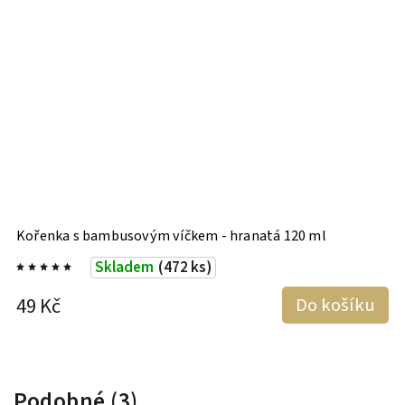
Kořenka s bambusovým víčkem - hranatá 120 ml
K
Skladem
(472 ks)
49 Kč
Do košíku
4
Podobné (3)