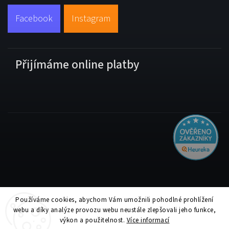
Facebook
Instagram
Přijímáme online platby
Používáme cookies, abychom Vám umožnili pohodlné prohlížení
Copyright 2026
Tiskolino.cz
. Všechna práva vyhrazena.
webu a díky analýze provozu webu neustále zlepšovali jeho funkce,
Upravit nastavení cookies
výkon a použitelnost.
Více informací