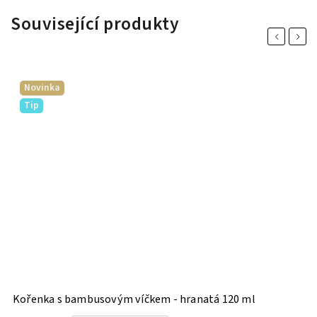
Související produkty
Previous
Next
Novinka
Tip
Kořenka s bambusovým víčkem - hranatá 120 ml
K