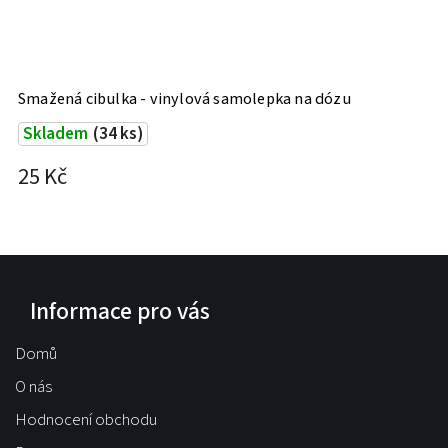
Smažená cibulka - vinylová samolepka na dózu
Č
Skladem
(34 ks)
25 Kč
2
Informace pro vás
Domů
O nás
Hodnocení obchodu