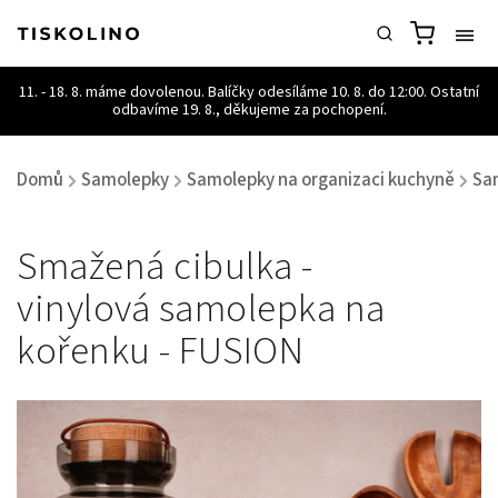
Domů
Samolepky
Samolepky na organizaci kuchyně
Sa
/
/
/
Smažená cibulka -
vinylová samolepka na
kořenku - FUSION