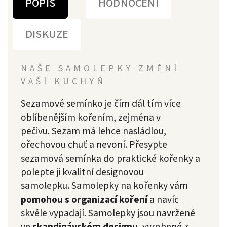
POPIS
HODNOCENÍ
DISKUZE
NAŠE SAMOLEPKY ZMĚNÍ
VAŠÍ KUCHYŇ
Sezamové semínko je čím dál tím více
oblíbenějším kořením, zejména v
pečivu.
Sezam
má lehce nasládlou,
ořechovou chuť a nevoní.
Přesypte
sezamová semínka do praktické kořenky a
polepte ji kvalitní designovou
samolepku.
Samolepky na kořenky vám
pomohou s organizací koření
a navíc
skvěle vypadají. Samolepky jsou navržené