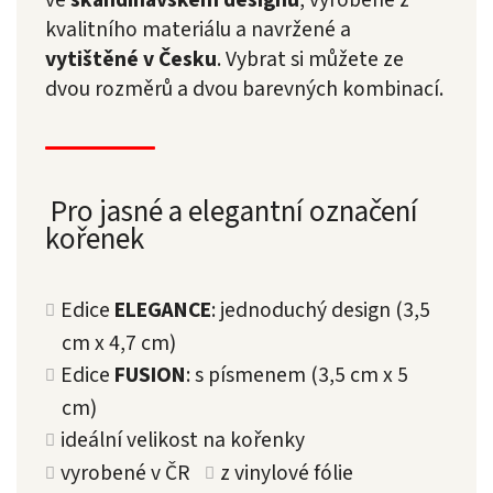
ve
skandinávském designu
, vyrobené z
kvalitního materiálu a navržené a
vytištěné v Česku
. Vybrat si můžete ze
dvou rozměrů a dvou barevných kombinací.
Pro jasné a elegantní označení
kořenek
Edice
ELEGANCE
: jednoduchý design (3,5
cm x 4,7 cm)
Edice
FUSION
: s písmenem (3,5 cm x 5
cm)
ideální velikost na kořenky
vyrobené v ČR
z vinylové fólie