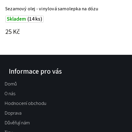
Sezamový olej - vinylová samolepka na dózu
S
Skladem
(14 ks)
25 Kč
2
Informace pro vás
Domů
O nás
Hodnocení obchodu
Doprava
Důvěřují nám