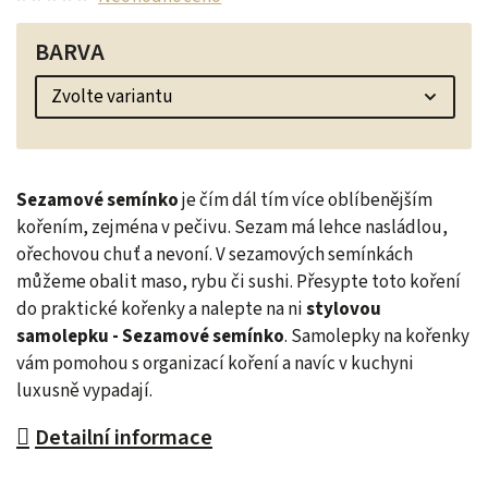
BARVA
Sezamové semínko
je čím dál tím více oblíbenějším
kořením, zejména v pečivu.
Sezam
má lehce nasládlou,
ořechovou chuť a nevoní. V sezamových semínkách
můžeme obalit maso, rybu či sushi.
Přesypte toto koření
do praktické kořenky a nalepte na ni
stylovou
samolepku - Sezamové semínko
.
Samolepky na kořenky
vám pomohou s organizací koření a navíc v kuchyni
luxusně vypadají.
Detailní informace