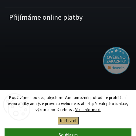
Přijímáme online platby
Používáme cookies, abychom Vám umožnili pohodlné prohlížení
Copyright 2026
Tiskolino.cz
. Všechna práva vyhrazena.
webu a díky analýze provozu webu neustále zlepšovali jeho funkce,
Upravit nastavení cookies
výkon a použitelnost.
Více informací
Vytvořil
Shoptet
| Design
Shoptak.cz
Nastavení
Souhlasím