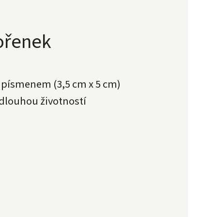
kořenek
s písmenem (3,5 cm x 5 cm)
 dlouhou životností