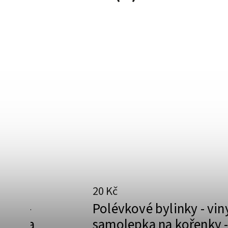
20 Kč
inky -
Polévkové bylinky - vin
pka na
samolepka na kořenky 