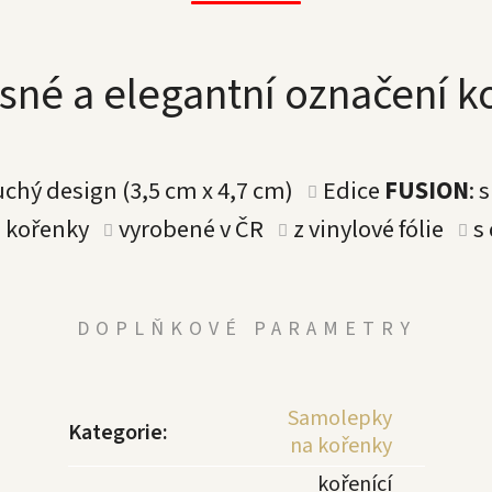
sné a elegantní označení 
uchý design (3,5 cm x 4,7 cm)
Edice
FUSION
: 
a kořenky
vyrobené v ČR
z vinylové fólie
s
DOPLŇKOVÉ PARAMETRY
Samolepky
Kategorie
:
na kořenky
kořenící