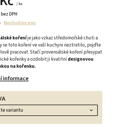
 Kč
/ ks
 bez DPH
Neohodnoceno
álské koření
je jako vzkaz středomořské chuti a
y se toto koření ve vaší kuchyni neztratilo, pojďte
ylově pracovat. Stačí provensálské koření přesypat
ické kořenky a ozdobit ji kvalitní
designovou
kou na kořenku.
ní informace
VA