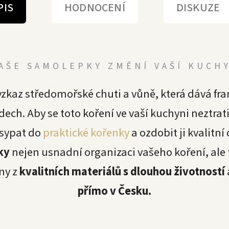
PIS
HODNOCENÍ
DISKUZE
AŠE SAMOLEPKY ZMĚNÍ VAŠÍ KUCH
 vzkaz středomořské chuti a vůně, která dává 
. Aby se toto koření ve vaší kuchyni neztratil
esypat do
praktické kořenky
a ozdobit ji kvalitn
ky
nejen usnadní organizaci vašeho koření, ale
ny z
kvalitních materiálů s dlouhou životností
přímo v Česku.