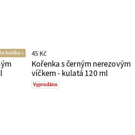
45 Kč
Do košíku
rným
Kořenka s černým nerezovým
l
víčkem - kulatá 120 ml
Vyprodáno