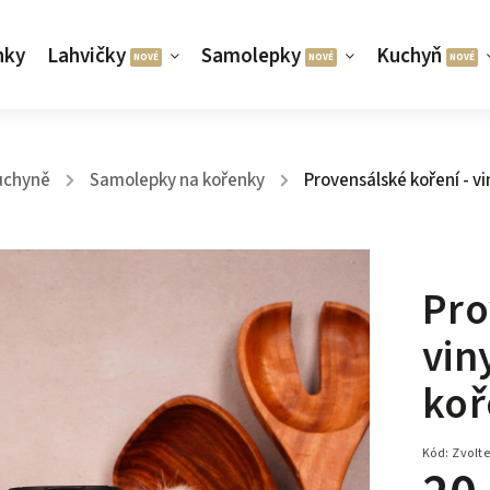
nky
Lahvičky
Samolepky
Kuchyň
uchyně
Samolepky na kořenky
Provensálské koření - 
/
/
Pro
vin
koř
Kód:
Zvolte