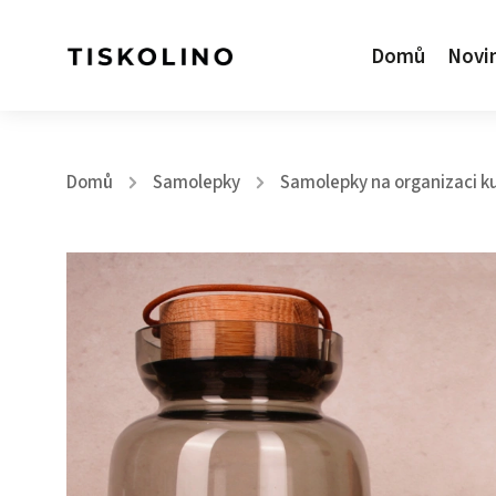
Domů
Novi
Domů
Samolepky
Samolepky na organizaci k
/
/