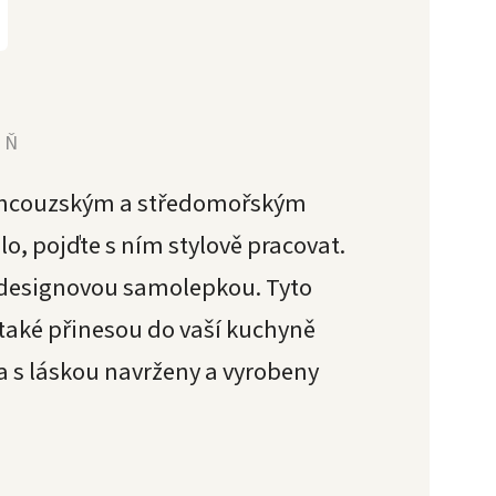
YŇ
francouzským a středomořským
o, pojďte s ním stylově pracovat.
í designovou samolepkou. Tyto
 také přinesou do vaší kuchyně
a s láskou navrženy a vyrobeny