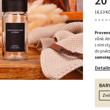
20
16,53 Kč
Provens
vůně.
Ab
s ním st
do prakt
samolep
Detail
BAR