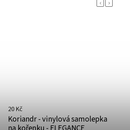
Previous
Next
20 Kč
Koriandr - vinylová samolepka
na kořenku - ELEGANCE