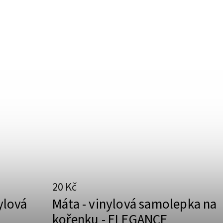
20 Kč
ylová
Máta - vinylová samolepka na
-
kořenku - ELEGANCE