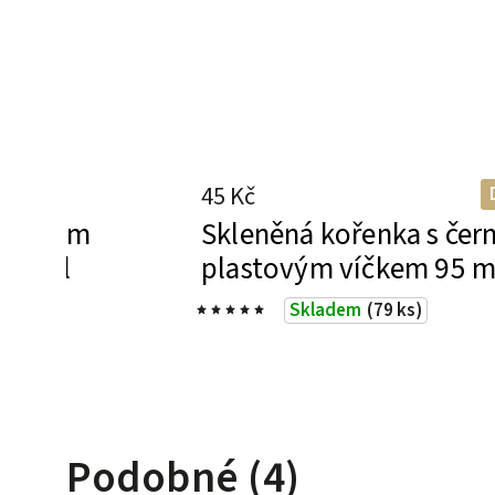
45 Kč
busovým
Skleněná kořenka s če
100 ml
plastovým víčkem 95 m
Skladem
(79 ks)
Podobné (4)