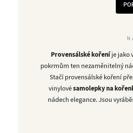
PO
N
Provensálské koření
je jako
pokrmům ten nezaměnitelný nádech
Stačí provensálské koření př
vinylové
samolepky na kořen
nádech elegance. Jsou vyrábě