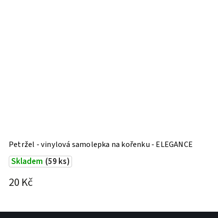
Petržel - vinylová samolepka na kořenku - ELEGANCE
K
Skladem
(59 ks)
20 Kč
2