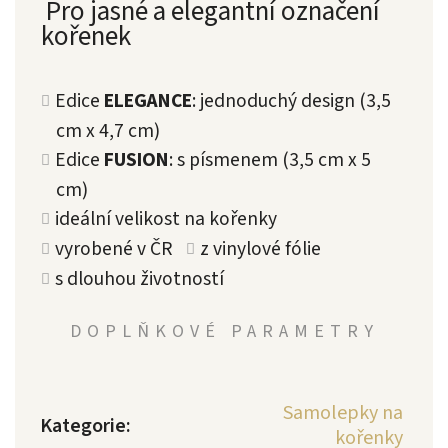
Pro jasné a elegantní označení
kořenek
Edice
ELEGANCE
: jednoduchý design (3,5
cm x 4,7 cm)
Edice
FUSION
: s písmenem (3,5 cm x 5
cm)
ideální velikost na kořenky
vyrobené v ČR
z vinylové fólie
s dlouhou životností
DOPLŇKOVÉ PARAMETRY
Samolepky na
Kategorie
:
kořenky