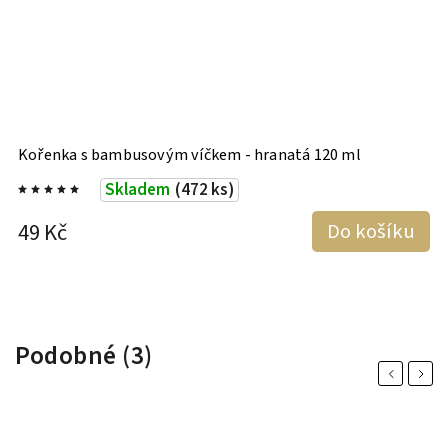
Kořenka s bambusovým víčkem - hranatá 120 ml
H
E
Skladem
(472 ks)
49 Kč
Do košíku
4
Podobné (3)
Previous
Next