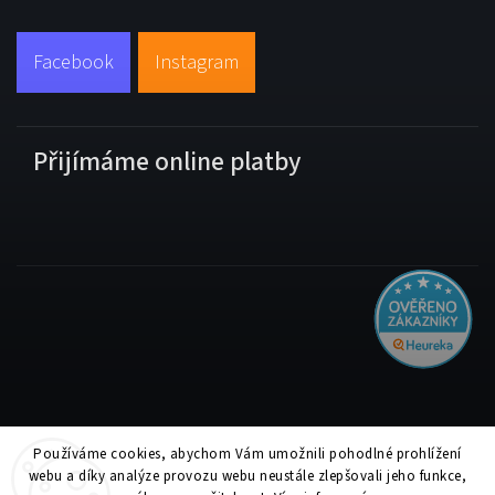
Facebook
Instagram
Přijímáme online platby
Používáme cookies, abychom Vám umožnili pohodlné prohlížení
Copyright 2026
Tiskolino.cz
. Všechna práva vyhrazena.
webu a díky analýze provozu webu neustále zlepšovali jeho funkce,