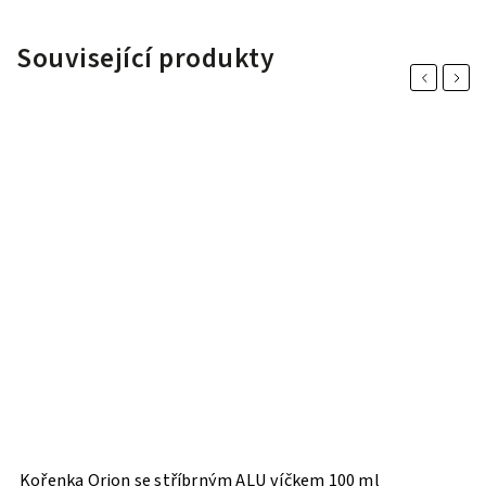
Související produkty
Previous
Next
Kořenka Orion se stříbrným ALU víčkem 100 ml
K