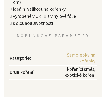
cm)
ideální velikost na kořenky
vyrobené v ČR
z vinylové fólie
s dlouhou životností
DOPLŇKOVÉ PARAMETRY
Samolepky na
Kategorie
:
kořenky
kořenící směs,
Druh koření
:
exotické koření