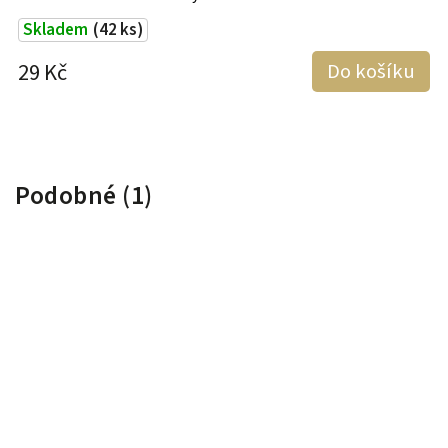
Skladem
(42 ks)
29 Kč
Do košíku
4
Podobné (1)