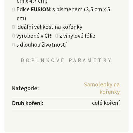
cm x 4,7 cm)
Edice
FUSION
: s písmenem (3,5 cm x 5
cm)
ideální velikost na kořenky
vyrobené v ČR
z vinylové fólie
s dlouhou životností
DOPLŇKOVÉ PARAMETRY
Samolepky na
Kategorie
:
kořenky
celé koření
Druh koření
: