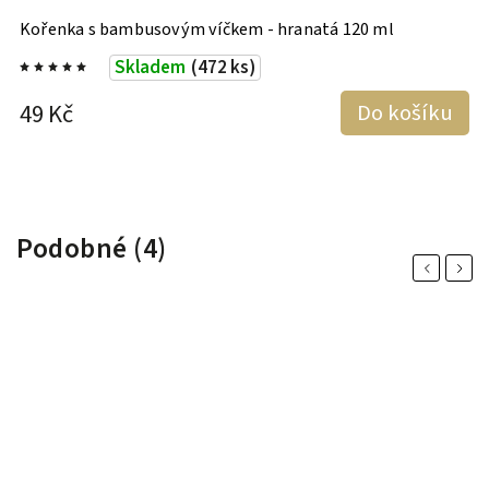
Kořenka s bambusovým víčkem - hranatá 120 ml
H
E
Skladem
(472 ks)
49 Kč
Do košíku
1
Podobné (4)
Previous
Next