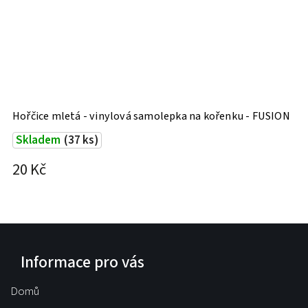
Hořčice mletá - vinylová samolepka na kořenku - FUSION
H
Skladem
(37 ks)
20 Kč
2
Informace pro vás
Domů