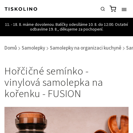
Domů
Samolepky
Samolepky na organizaci kuchyně
Sa
/
/
/
Hořčičné semínko -
vinylová samolepka na
kořenku - FUSION