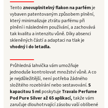
Tento
znovuplnitelný flakon na parfém
je
vybaven patentovaným způsobem plnění,
který minimalizuje ztrátu parfému při
plnění i následném používání, a zachovává
tak kvalitu a intenzitu vůně. Díky absenci
skleněných částí a adaptaci na tlak je
vhodný i do letadla.
Průhledná lahvička vám umožňuje
jednoduše kontrolovat množství vůně. A co
je nejdůležitější, není potřeba žádného
složitého rozebírání nebo sestavování.
S
kapacitou 5 ml
poskytuje
Travalo Perfume
Pod Pure Silver až 65 aplikací,
takže vám
zaručuje dlouhotrvající zásobu vaší oblíbené