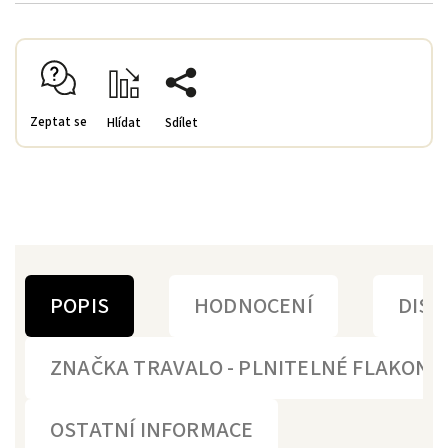
Zeptat se
Hlídat
Sdílet
POPIS
HODNOCENÍ
DISK
ZNAČKA
TRAVALO - PLNITELNÉ FLAKONY 
OSTATNÍ INFORMACE