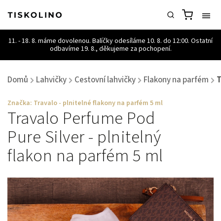
Domů
Lahvičky
Cestovní lahvičky
Flakony na parfém
T
/
/
/
/
Značka:
Travalo - plnitelné flakony na parfém 5 ml
Travalo Perfume Pod
Pure Silver - plnitelný
flakon na parfém 5 ml