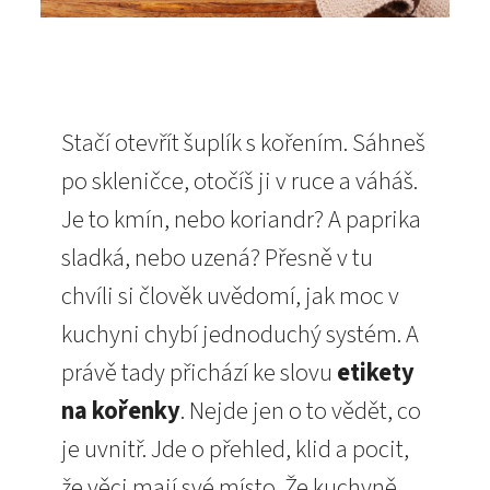
Stačí otevřít šuplík s kořením. Sáhneš
po skleničce, otočíš ji v ruce a váháš.
Je to kmín, nebo koriandr? A paprika
sladká, nebo uzená? Přesně v tu
chvíli si člověk uvědomí, jak moc v
kuchyni chybí jednoduchý systém. A
právě tady přichází ke slovu
etikety
na kořenky
. Nejde jen o to vědět, co
je uvnitř. Jde o přehled, klid a pocit,
že věci mají své místo. Že kuchyně