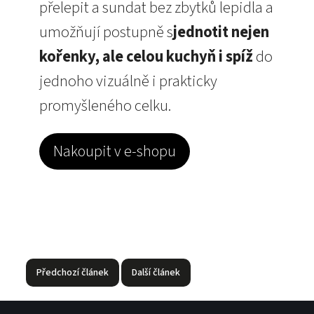
přelepit a sundat bez zbytků lepidla a
umožňují postupně s
jednotit nejen
kořenky, ale celou kuchyň i spíž
do
jednoho vizuálně i prakticky
promyšleného celku.
Nakoupit v e-shopu
Předchozí článek
Další článek