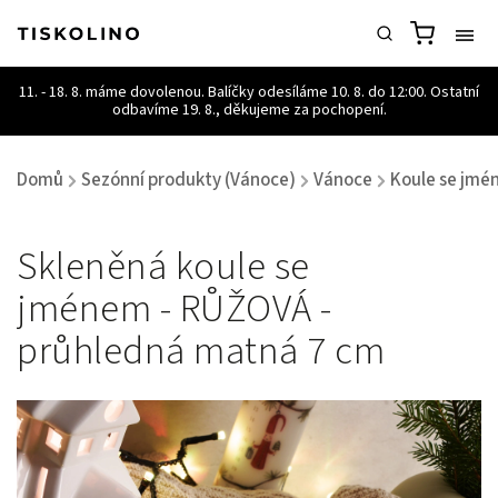
Domů
Sezónní produkty (Vánoce)
Vánoce
Koule se jm
/
/
/
Skleněná koule se
jménem - RŮŽOVÁ -
průhledná matná 7 cm