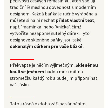
pečlivostí českých řemeslníků, kteří spojují
tradiční řemeslnou dovednost s moderním
designem. Každá baňka je ručně vyráběna a
můžete si na ni nechat
přidat vlastní text
,
např. 'maminka' nebo 'Anička', čímž
vytvoříte nezapomenutelný dárek. Tyto
designové skleněné baňky jsou také
dokonalým dárkem pro vaše blízké.
Překvapte je něčím výjimečným.
Skleněnou
kouli se jménem
budou moci mít na
stromečku každý rok a bude jim připomínat
vaši lásku.
Tato krásná ozdoba září na vánočním