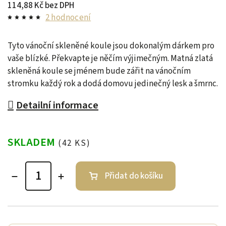
114,88 Kč bez DPH
2 hodnocení
Tyto vánoční skleněné koule jsou dokonalým dárkem pro
vaše blízké. Překvapte je něčím výjimečným. Matná zlatá
skleněná koule se jménem bude
zářit na vánočním
stromku každý rok a dodá domovu jedinečný lesk a šmrnc.
Detailní informace
SKLADEM
(42 KS)
Přidat do košíku