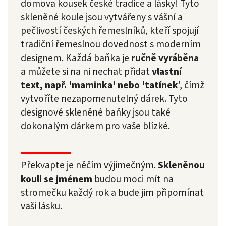
domova kousek české tradice a lásky! Tyto
skleněné koule jsou vytvářeny s vášní a
pečlivostí českých řemeslníků, kteří spojují
tradiční řemeslnou dovednost s moderním
designem. Každá baňka je
ručně vyráběna
a můžete si na ni nechat přidat
vlastní
text, např. 'maminka' nebo 'tatínek
', čímž
vytvoříte nezapomenutelný dárek. Tyto
designové skleněné baňky jsou také
dokonalým dárkem pro vaše blízké.
Překvapte je něčím výjimečným.
Skleněnou
kouli se jménem
budou moci mít na
stromečku každý rok a bude jim připomínat
vaši lásku.