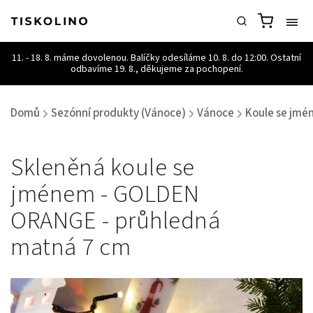
Domů
Sezónní produkty (Vánoce)
Vánoce
Koule se jm
/
/
/
Skleněná koule se
jménem - GOLDEN
ORANGE - průhledná
matná 7 cm