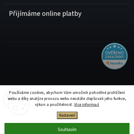
Přijímáme online platby
Používáme cookies, abychom Vám umožnili pohodlné prohlížení
Copyright 2026
Tiskolino.cz
. Všechna práva vyhrazena.
webu a díky analýze provozu webu neustále zlepšovali jeho funkce,
Upravit nastavení cookies
výkon a použitelnost.
Více informací
Vytvořil
Shoptet
| Design
Shoptak.cz
Nastavení
Souhlasím