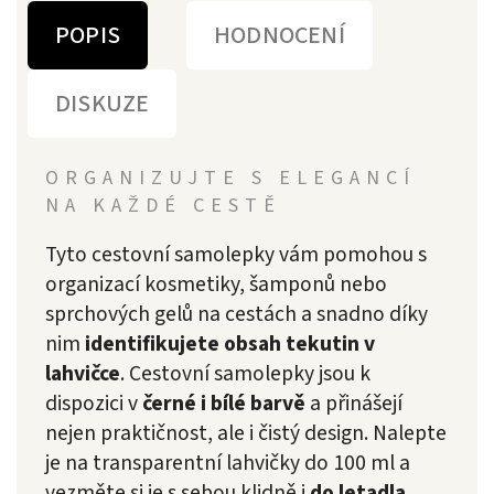
POPIS
HODNOCENÍ
DISKUZE
ORGANIZUJTE S ELEGANCÍ
NA KAŽDÉ CESTĚ
Tyto cestovní samolepky vám pomohou s
organizací kosmetiky, šamponů nebo
sprchových gelů na cestách a snadno díky
nim
identifikujete obsah tekutin v
lahvičce
. Cestovní samolepky jsou k
dispozici v
černé i bílé barvě
a přinášejí
nejen praktičnost, ale i čistý design. Nalepte
je na transparentní lahvičky do 100 ml a
vezměte si je s sebou klidně i
do letadla.