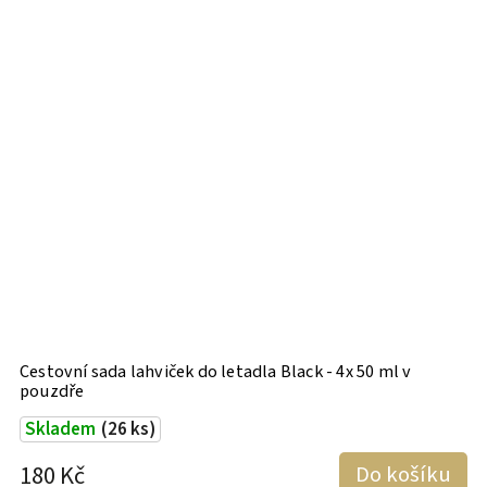
Cestovní sada lahviček do letadla Black - 4x 50 ml v
C
pouzdře
p
Skladem
(26 ks)
180 Kč
Do košíku
1