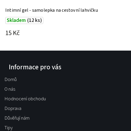
Intimní gel - samolepka na cestovní lahvičku
M
Skladem
(12 ks)
15 Kč
1
Informace pro vás
Domů
O nás
Hodnocení obchodu
Doprava
Důvěřují nám
Tipy