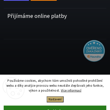
Přijímáme online platby
Používáme cookies, abychom Vám umožnili pohodlné prohlížení
Copyright 2026
Tiskolino.cz
. Všechna práva vyhrazena.
webu a díky analýze provozu webu neustále zlepšovali jeho funkce,
Upravit nastavení cookies
výkon a použitelnost.
Více informací
Vytvořil
Shoptet
| Design
Shoptak.cz
Nastavení