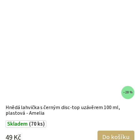
 %
–28 %
Hnědá lahvička s černým disc-top uzávěrem 100 ml,
M
plastová - Amelia
Skladem
(70 ks)
o
49 Kč
Do košíku