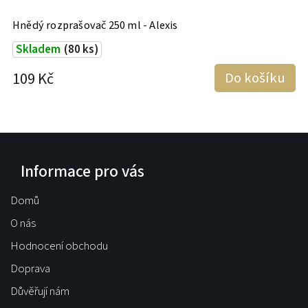
l
Hnědý rozprašovač 250 ml - Alexis
R
L
Skladem
(80 ks)
109 Kč
Do košíku
4
Informace pro vás
Domů
O nás
Hodnocení obchodu
Doprava
Důvěřují nám