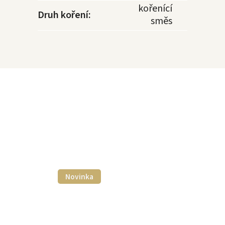
kořenící
Druh koření
:
směs
Novinka