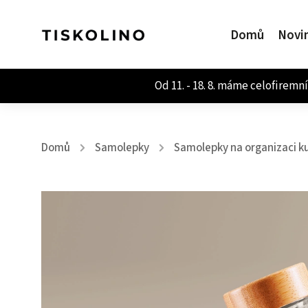
Domů
Novi
Domů
Samolepky
Samolepky na organizaci k
/
/