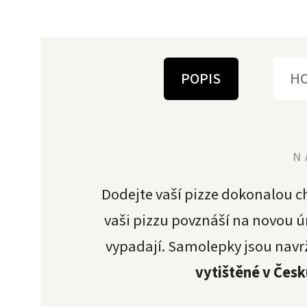
POPIS
H
N
Dodejte vaší pizze dokonalou c
vaši pizzu povznáší na novou 
vypadají. Samolepky jsou navr
vytištěné v Česk