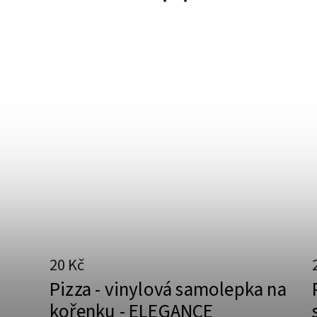
20 Kč
Pizza - vinylová samolepka na
kořenku - ELEGANCE