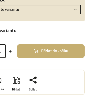
VA
variantu
Přidat do košíku
 se
Hlídat
Sdílet