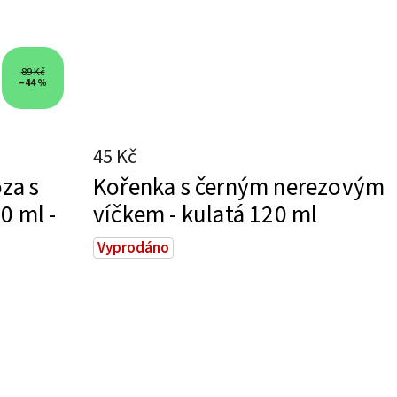
89 Kč
–44 %
45 Kč
za s
Kořenka s černým nerezovým
0 ml -
víčkem - kulatá 120 ml
Vyprodáno