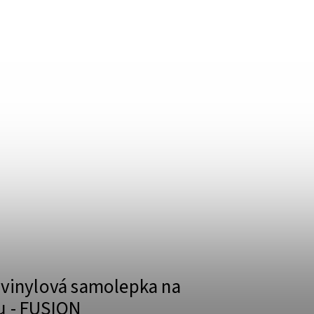
 vinylová samolepka na
u - FUSION