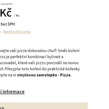
 variantu
 Kč
/ ks
 bez DPH
Neohodnoceno
ejte vaší pizze dokonalou chuť! Směs koření
zzu je perfektní kombinací bylinek a
covadel, které vaši pizzu povznáší na novou
ň. P
řesypte toto koření do praktické kořenky
epte na ni
vinylovou samolepku - Pizza.
ní informace