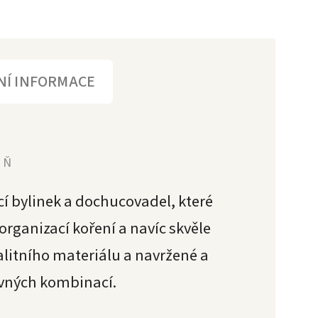
NÍ INFORMACE
YŇ
í bylinek a dochucovadel, které
ganizací koření a navíc skvěle
alitního materiálu a navržené a
evných kombinací.