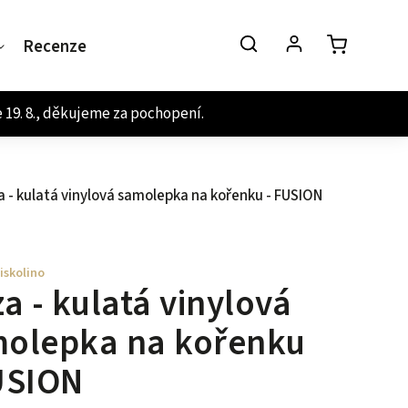
Recenze
Kontakt
a - kulatá vinylová samolepka na kořenku - FUSION
iskolino
za - kulatá vinylová
olepka na kořenku
USION