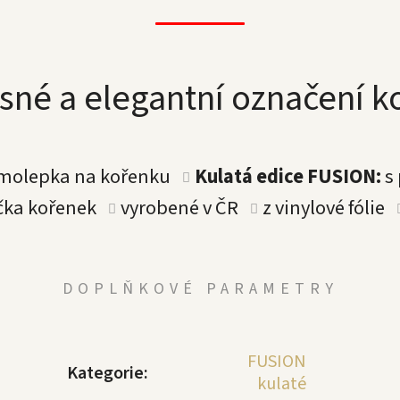
sné a elegantní označení 
amolepka na kořenku
Kulatá edice FUSION:
s
íčka kořenek
vyrobené v ČR
z vinylové fólie
DOPLŇKOVÉ PARAMETRY
FUSION
Kategorie
:
kulaté