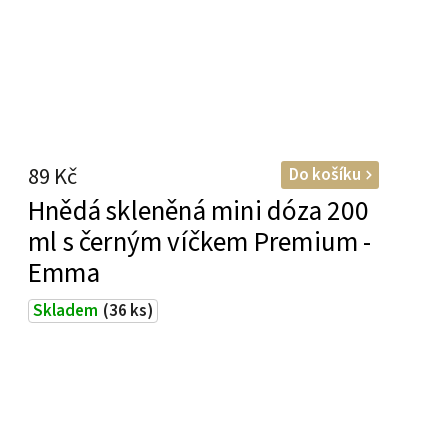
89 Kč
Do košíku
Hnědá skleněná mini dóza 200
ml s černým víčkem Premium -
Emma
Skladem
(36 ks)