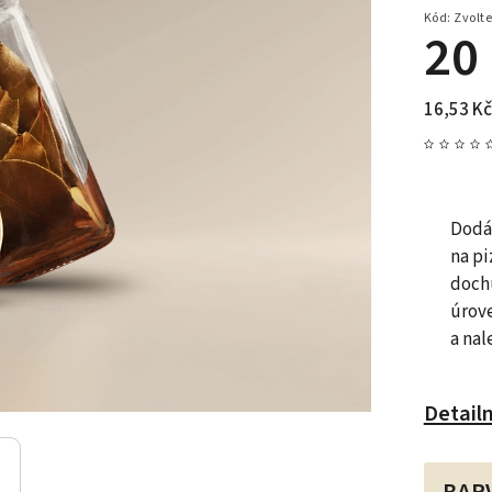
Kód:
Zvolte
20
16,53 Kč
Dodáv
na pi
dochu
úrove
a nal
Detail