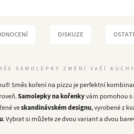
ODNOCENÍ
DISKUZE
OSTAT
AŠE SAMOLEPKY ZMĚNÍ VAŠÍ KUCH
huť! Směs koření na pizzu je perfektní kombinac
úroveň.
Samolepky na kořenky
vám pomohou s or
žené ve
skandinávském designu
, vyrobené z kv
u
. Vybrat si můžete ze dvou variant a dvou bar