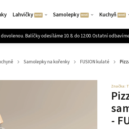
nky
Lahvičky
Samolepky
Kuchyň
uchyně
Samolepky na kořenky
FUSION kulaté
Pizz
/
/
/
Značka:
T
Piz
sam
- F