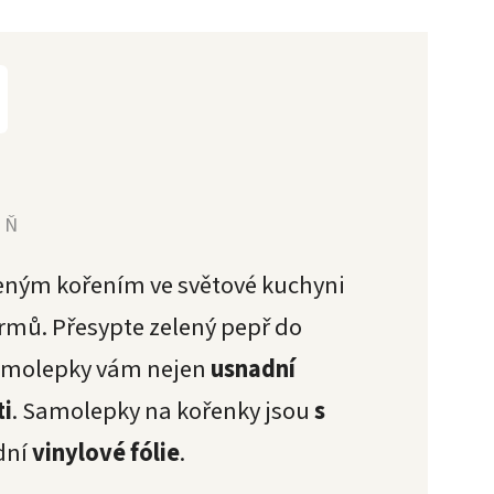
YŇ
beným kořením ve světové kuchyni
mů. Přesypte zelený pepř do
amolepky vám nejen
usnadní
ti
. Samolepky na kořenky jsou
s
dní
vinylové fólie
.