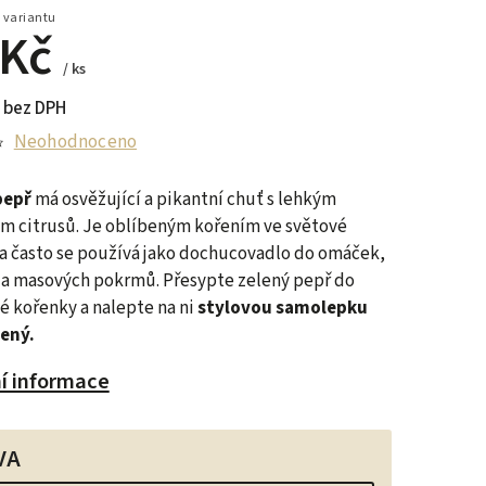
 variantu
 Kč
/ ks
 bez DPH
Neohodnoceno
pepř
má osvěžující a pikantní chuť s lehkým
m citrusů. Je oblíbeným kořením ve světové
a často se používá jako dochucovadlo do omáček,
a masových pokrmů. Přesypte zelený pepř do
é kořenky a nalepte na ni
stylovou samolepku
lený.
ní informace
VA