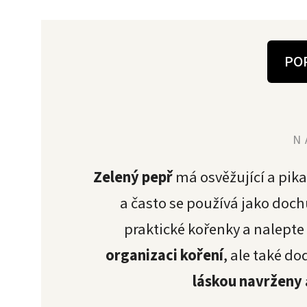
PO
N
Zelený pepř
má osvěžující a pik
a často se používá jako do
praktické kořenky a nalepte
organizaci koření
, ale také do
láskou navrženy