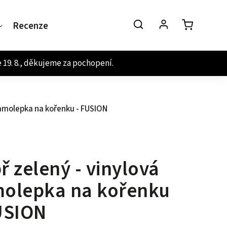
Recenze
Kontakt
samolepka na kořenku - FUSION
ř zelený - vinylová
olepka na kořenku
USION