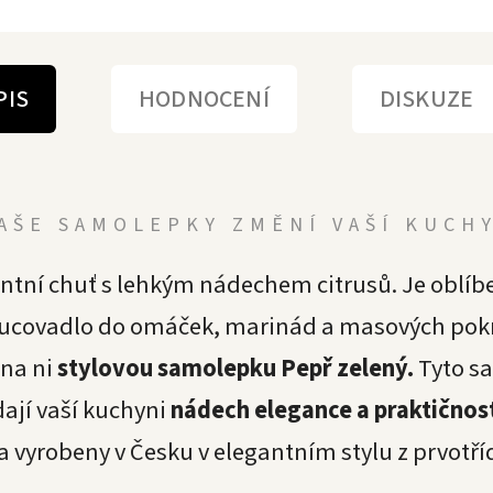
PIS
HODNOCENÍ
DISKUZE
AŠE SAMOLEPKY ZMĚNÍ VAŠÍ KUCH
antní chuť s lehkým nádechem citrusů. Je oblí
chucovadlo do omáček, marinád a masových pokr
 na ni
stylovou samolepku Pepř zelený.
Tyto s
dají vaší kuchyni
nádech elegance a praktičnos
a vyrobeny v Česku v elegantním stylu z prvotří