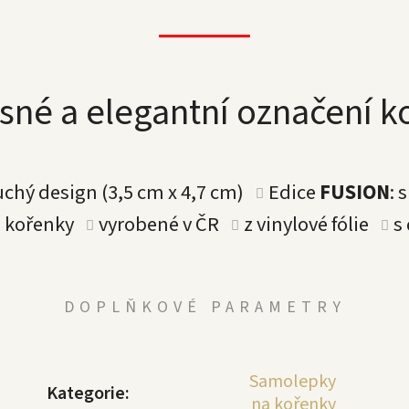
sné a elegantní označení 
uchý design (3,5 cm x 4,7 cm)
Edice
FUSION
: 
a kořenky
vyrobené v ČR
z vinylové fólie
s
DOPLŇKOVÉ PARAMETRY
Samolepky
Kategorie
:
na kořenky