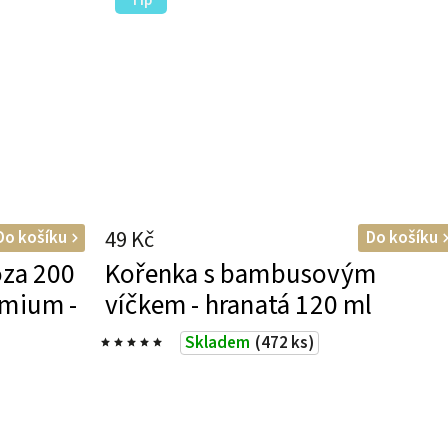
Tip
49 Kč
Do košíku
Do košíku
óza 200
Kořenka s bambusovým
emium -
víčkem - hranatá 120 ml
Skladem
(472 ks)