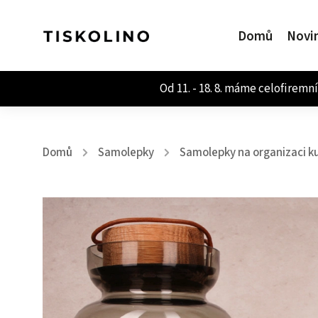
Domů
Novi
Domů
Samolepky
Samolepky na organizaci k
/
/