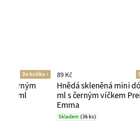
89 Kč
Do košíku
a s černým
Hnědá skleněná mini d
m 95 ml
ml s černým víčkem Pr
Emma
s)
Skladem
(36 ks)