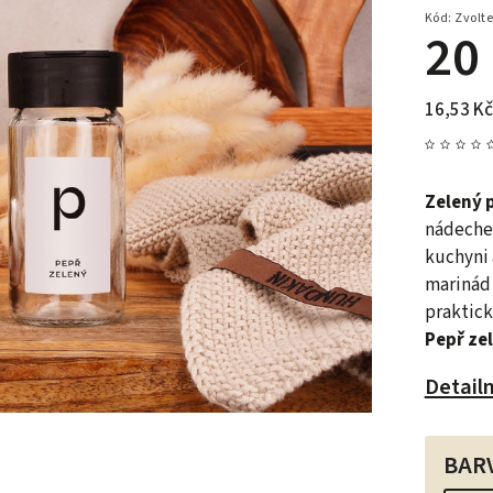
Kód:
Zvolte
20
16,53 Kč
Zelený 
nádeche
kuchyni 
marinád 
praktick
Pepř ze
Detail
BAR