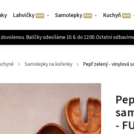
nky
Lahvičky
Samolepky
Kuchyň
uchyně
Samolepky na kořenky
Pepř zelený - vinylová 
/
/
Pep
sam
- F