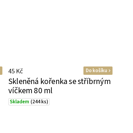
45 Kč
Do košíku
Skleněná kořenka se stříbrným
víčkem 80 ml
Skladem
(244 ks)