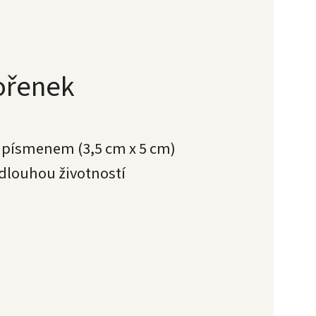
kořenek
s písmenem (3,5 cm x 5 cm)
 dlouhou životností