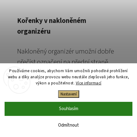
Kořenky v nakloněném
organizéru
Nakloněný organizér umožní dobře
přečíst označení na přední straně
skla a usnadní vyjímání jednotlivých
Používáme cookies, abychom Vám umožnili pohodlné prohlížení
webu a díky analýze provozu webu neustále zlepšovali jeho funkce,
nádob. Nevýhodou je, že zabírá část
výkon a použitelnost.
Více informací
dostupné výšky a hloubky.
Nastavení
Souhlasím
Zásuvku proto měřte společně s
plánovaným organizérem. Kořenka,
Odmítnout
která se do prázdného šuplíku vejde,