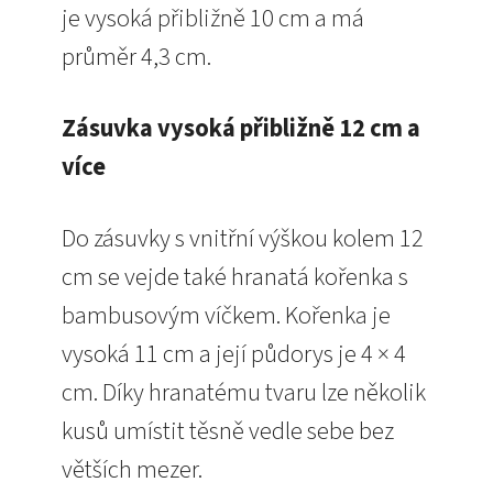
je vysoká přibližně 10 cm a má
průměr 4,3 cm.
Zásuvka vysoká přibližně 12 cm a
více
Do zásuvky s vnitřní výškou kolem 12
cm se vejde také hranatá kořenka s
bambusovým víčkem. Kořenka je
vysoká 11 cm a její půdorys je 4 × 4
cm. Díky hranatému tvaru lze několik
kusů umístit těsně vedle sebe bez
větších mezer.