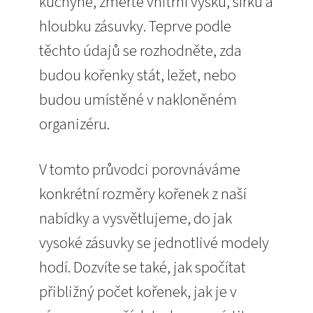
kuchyně, změřte vnitřní výšku, šířku a
hloubku zásuvky. Teprve podle
těchto údajů se rozhodněte, zda
budou kořenky stát, ležet, nebo
budou umístěné v nakloněném
organizéru.
V tomto průvodci porovnáváme
konkrétní rozměry kořenek z naší
nabídky a vysvětlujeme, do jak
vysoké zásuvky se jednotlivé modely
hodí. Dozvíte se také, jak spočítat
přibližný počet kořenek, jak je v