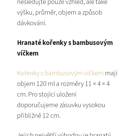
nesledujte pouze vzhled, ale také
výšku, průměr, objem a způsob
dávkování.
Hranaté kořenky s bambusovým
víčkem
Kořenky s bambusovým víčkem
mají
objem 120 ml a rozměry 11 × 4 × 4
cm. Pro stojící uložení
doporučujeme zásuvku vysokou
přibližně 12 cm.
Jejich největší výhodou je hranatý