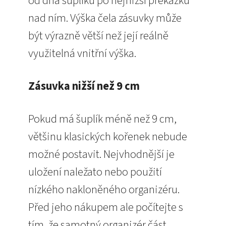
od dna šuplíku po nejnižší překážku
nad ním. Výška čela zásuvky může
být výrazně větší než její reálně
využitelná vnitřní výška.
Zásuvka nižší než 9 cm
Pokud má šuplík méně než 9 cm,
většinu klasických kořenek nebude
možné postavit. Nejvhodnější je
uložení naležato nebo použití
nízkého nakloněného organizéru.
Před jeho nákupem ale počítejte s
tím, že samotný organizér část