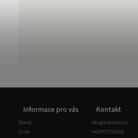
Informace pro vás
Kontakt
Domů
info
@
tiskolino.cz
O nás
+420723721555