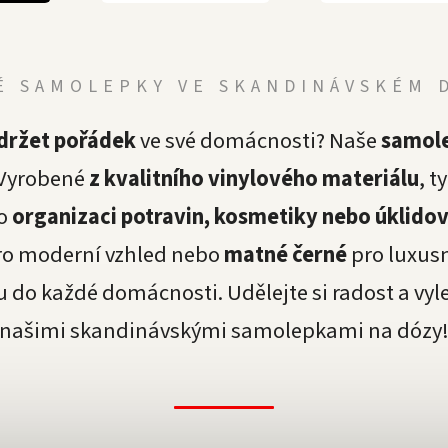
É SAMOLEPKY VE SKANDINÁVSKÉM 
držet pořádek
ve své domácnosti? Naše
samole
 Vyrobené
z kvalitního vinylového materiálu
, t
ro
organizaci potravin, kosmetiky nebo úklido
o moderní vzhled nebo
matné černé
pro luxusn
o každé domácnosti. Udělejte si radost a vyl
našimi skandinávskými samolepkami na dózy