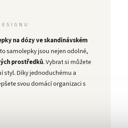
DESIGNU
pky na dózy ve skandinávském
yto samolepky jsou nejen odolné,
vých prostředků
. Vybrat si můžete
í styl. Díky jednoduchému a
epšete svou domácí organizaci s
!