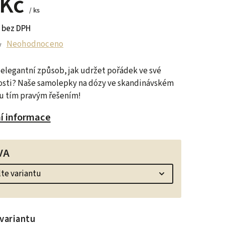
 Kč
/ ks
 bez DPH
Neohodnoceno
elegantní způsob, jak udržet pořádek ve své
sti? Naše samolepky na dózy ve skandinávském
ou tím pravým řešením!
ní informace
VA
variantu