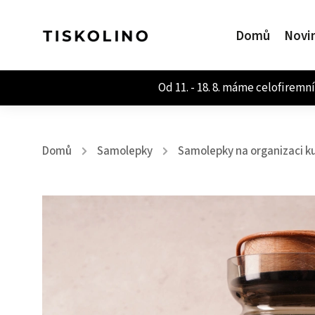
Domů
Novi
Domů
Samolepky
Samolepky na organizaci k
/
/