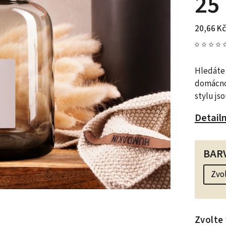
25
20,66 Kč
Hledáte 
domácno
stylu js
Detail
BAR
Zvolte 