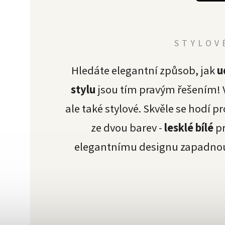
STYLOV
Hledáte elegantní způsob, jak
u
stylu
jsou tím pravým řešením!
ale také stylové. Skvěle se hodí p
ze dvou barev -
lesklé bílé
pr
elegantnímu designu zapadnou d