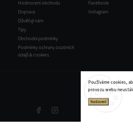
Hodnocení obchodu
Facebook
Doprava
Instagram
Důvěřují nám
Tipy
Obchodní podmínky
Podmínky ochrany osobních
údajů & cookies
Používáme cookies, ab
provozu webu neustále
Nastavení
+420723721555
Facebook
Instagram
Jsme plátci DPH. Zvýrazněné ceny v e-shopu jsou uvedeny s DPH a v det