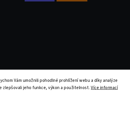
ychom Vám umožnili pohodlné prohlížení webu a díky analýze
Copyright 2026
Tiskolino.cz
. Všechna práva vyhrazena.
 zlepšovali jeho funkce, výkon a použitelnost.
Více informací
Upravit nastavení cookies
Vytvořil
Shoptet
| Design
Shoptak.cz
ailu produktu i bez DPH.