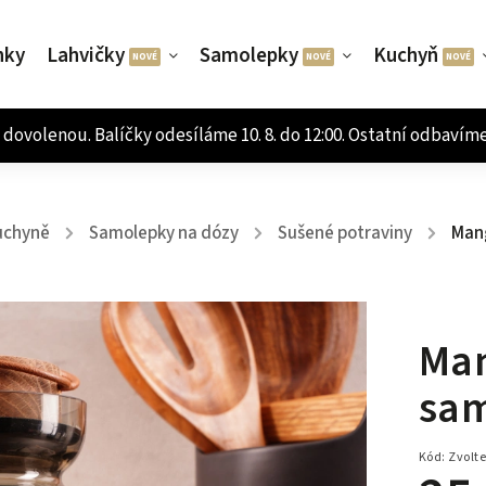
nky
Lahvičky
Samolepky
Kuchyň
uchyně
Samolepky na dózy
Sušené potraviny
Mang
/
/
/
Man
sam
Kód:
Zvolte