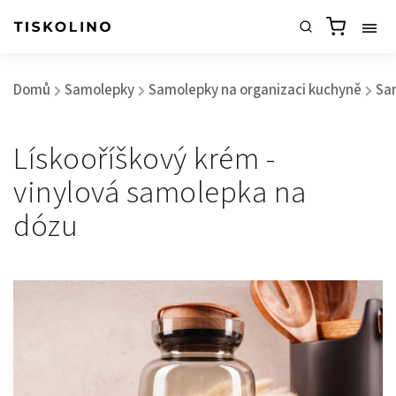
Domů
Samolepky
Samolepky na organizaci kuchyně
Sa
/
/
/
Lískooříškový krém -
vinylová samolepka na
dózu