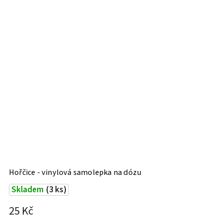
Hořčice - vinylová samolepka na dózu
J
Skladem
(3 ks)
25 Kč
2