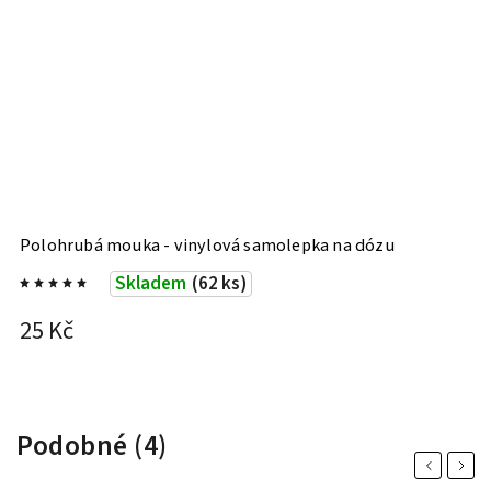
Polohrubá mouka - vinylová samolepka na dózu
H
Skladem
(62 ks)
25 Kč
2
Podobné (4)
Previous
Next