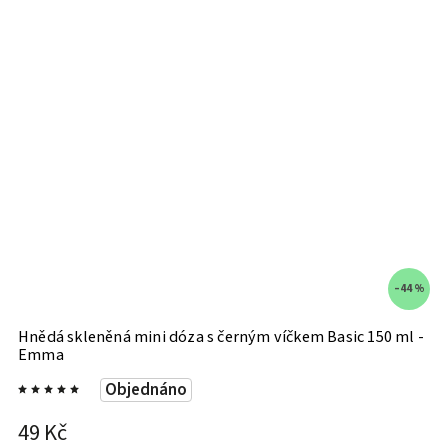
–44 %
Hnědá skleněná mini dóza s černým víčkem Basic 150 ml -
S
Emma
Objednáno
4
49 Kč