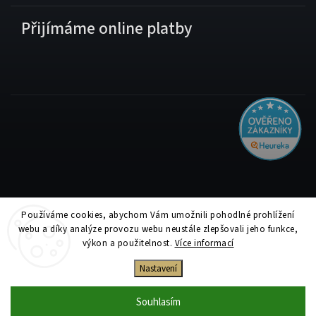
Přijímáme online platby
Používáme cookies, abychom Vám umožnili pohodlné prohlížení
Copyright 2026
Tiskolino.cz
. Všechna práva vyhrazena.
webu a díky analýze provozu webu neustále zlepšovali jeho funkce,
Upravit nastavení cookies
výkon a použitelnost.
Více informací
Vytvořil
Shoptet
| Design
Shoptak.cz
Nastavení
Souhlasím