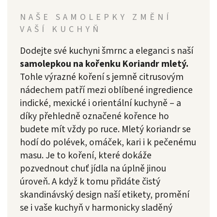
NAŠE SAMOLEPKY ZMĚNÍ
VAŠÍ KUCHYŇ
Dodejte své kuchyni šmrnc a eleganci s naší
samolepkou na kořenku Koriandr mletý.
Tohle výrazné koření s jemně citrusovým
nádechem patří mezi oblíbené ingredience
indické, mexické i orientální kuchyně – a
díky přehledně označené kořence ho
budete mít vždy po ruce. Mletý koriandr se
hodí do polévek, omáček, kari i k pečenému
masu. Je to koření, které dokáže
pozvednout chuť jídla na úplně jinou
úroveň. A když k tomu přidáte čistý
skandinávský design naší etikety, promění
se i vaše kuchyň v harmonicky sladěný