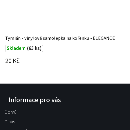
Tymián - vinylová samolepka na kořenku - ELEGANCE
P
Skladem
(65 ks)
20 Kč
2
Informace pro vás
Domů
O nás