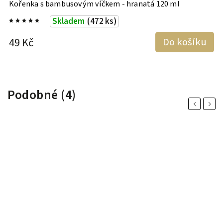
Kořenka s bambusovým víčkem - hranatá 120 ml
K
Skladem
(472 ks)
49 Kč
Do košíku
4
Podobné (4)
Previous
Next