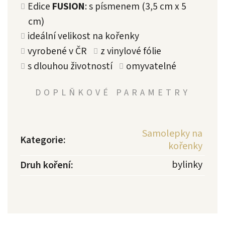
Edice
FUSION
: s písmenem (3,5 cm x 5
cm)
ideální velikost na kořenky
vyrobené v ČR
z vinylové fólie
s dlouhou životností
omyvatelné
DOPLŇKOVÉ PARAMETRY
Samolepky na
Kategorie
:
kořenky
bylinky
Druh koření
: