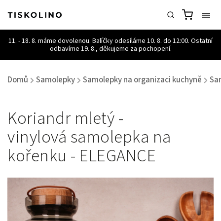
Domů
Samolepky
Samolepky na organizaci kuchyně
Sa
/
/
/
Koriandr mletý -
vinylová samolepka na
kořenku - ELEGANCE