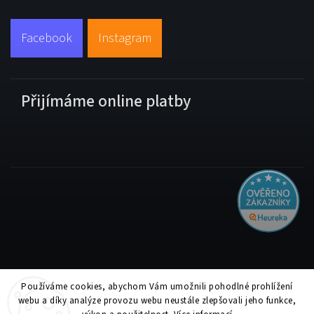
Facebook
Instagram
Přijímáme online platby
Používáme cookies, abychom Vám umožnili pohodlné prohlížení
Copyright 2026
Tiskolino.cz
. Všechna práva vyhrazena.
webu a díky analýze provozu webu neustále zlepšovali jeho funkce,