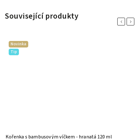
Související produkty
Previous
Next
Novinka
Tip
Kořenka s bambusovým víčkem - hranatá 120 ml
H