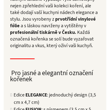
nejen zpřehlední vaši kolekci koření, ale
také dodají vaší kuchyni nádech elegance a
stylu. Jsou vyrobeny z
prvotřídní vinylové
fólie
a s láskou navrženy a vytištěny v
profesionální tiskárně v Česku.
Každá
označená kořenka se solí bude vyzařovat
originalitu a vkus, který oživí vaši kuchyň.
Pro jasné a elegantní označení
kořenek
Edice
ELEGANCE
: jednoduchý design (3,5
cm x 4,7 cm)
Edice
FUSION
: s písmenem (3,5 cm x 5