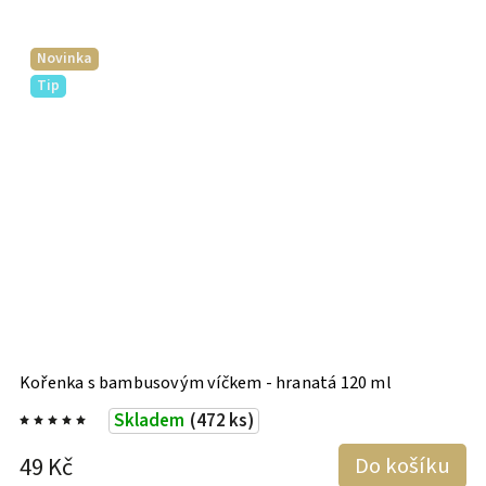
Novinka
Tip
Kořenka s bambusovým víčkem - hranatá 120 ml
K
Skladem
(472 ks)
49 Kč
Do košíku
4