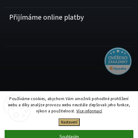
Přijímáme online platby
Používáme cookies, abychom Vám umožnili pohodlné prohlížení
Copyright 2026
Tiskolino.cz
. Všechna práva vyhrazena.
webu a díky analýze provozu webu neustále zlepšovali jeho funkce,
Upravit nastavení cookies
výkon a použitelnost.
Více informací
Vytvořil
Shoptet
| Design
Shoptak.cz
Nastavení
Souhlasím