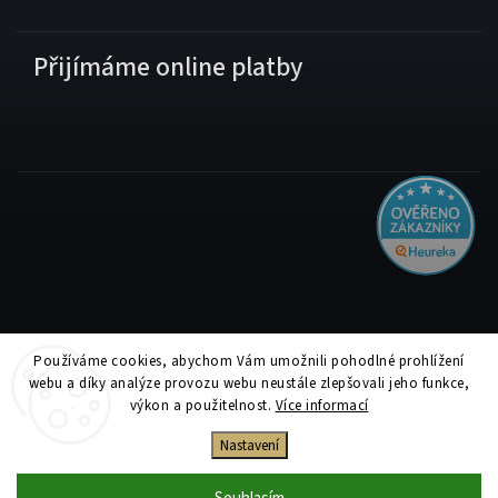
Přijímáme online platby
Používáme cookies, abychom Vám umožnili pohodlné prohlížení
Copyright 2026
Tiskolino.cz
. Všechna práva vyhrazena.
webu a díky analýze provozu webu neustále zlepšovali jeho funkce,
Upravit nastavení cookies
výkon a použitelnost.
Více informací
Vytvořil
Shoptet
| Design
Shoptak.cz
Nastavení