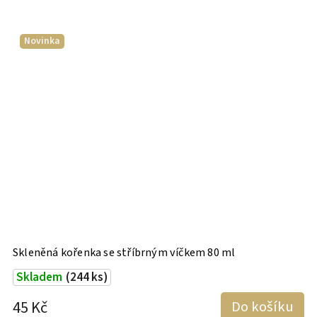
Novinka
Skleněná kořenka se stříbrným víčkem 80 ml
S
Skladem
(244 ks)
45 Kč
Do košíku
4